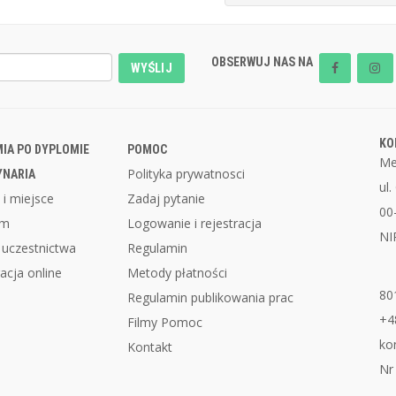
OBSERWUJ NAS NA
WYŚLIJ
KO
IA PO DYPLOMIE
POMOC
Me
Polityka prywatnosci
YNARIA
ul
 i miejsce
Zadaj pytanie
00
am
Logowanie i rejestracja
NI
 uczestnictwa
Regulamin
acja online
Metody płatności
80
Regulamin publikowania prac
+4
Filmy Pomoc
ko
Kontakt
Nr