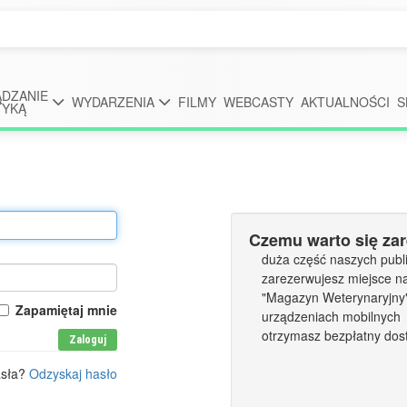
DZANIE
WYDARZENIA
FILMY
WEBCASTY
AKTUALNOŚCI
S
TYKĄ
Czemu warto się za
duża część naszych publi
zarezerwujesz miejsce n
"Magazyn Weterynaryjny" 
Zapamiętaj mnie
urządzeniach mobilnych
otrzymasz bezpłatny dos
Zaloguj
asła?
Odzyskaj hasło