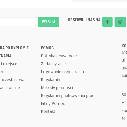
OBSERWUJ NAS NA
WYŚLIJ
KO
IA PO DYPLOMIE
POMOC
Me
Polityka prywatnosci
YNARIA
ul
 i miejsce
Zadaj pytanie
00
am
Logowanie i rejestracja
NI
 uczestnictwa
Regulamin
acja online
Metody płatności
80
Regulamin publikowania prac
+4
Filmy Pomoc
ko
Kontakt
Nr