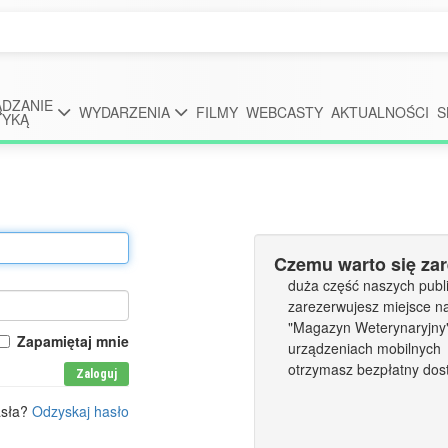
DZANIE
WYDARZENIA
FILMY
WEBCASTY
AKTUALNOŚCI
S
TYKĄ
Czemu warto się za
duża część naszych publi
zarezerwujesz miejsce n
"Magazyn Weterynaryjny" 
Zapamiętaj mnie
urządzeniach mobilnych
otrzymasz bezpłatny dos
Zaloguj
asła?
Odzyskaj hasło