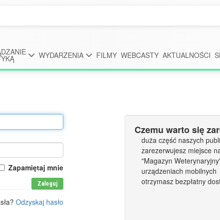
DZANIE
WYDARZENIA
FILMY
WEBCASTY
AKTUALNOŚCI
S
TYKĄ
Czemu warto się za
duża część naszych publi
zarezerwujesz miejsce n
"Magazyn Weterynaryjny" 
Zapamiętaj mnie
urządzeniach mobilnych
otrzymasz bezpłatny dos
Zaloguj
asła?
Odzyskaj hasło