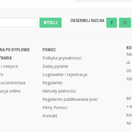
OBSERWUJ NAS NA
WYŚLIJ
KO
IA PO DYPLOMIE
POMOC
Me
Polityka prywatnosci
YNARIA
ul
 i miejsce
Zadaj pytanie
00
am
Logowanie i rejestracja
NI
 uczestnictwa
Regulamin
acja online
Metody płatności
80
Regulamin publikowania prac
+4
Filmy Pomoc
ko
Kontakt
Nr