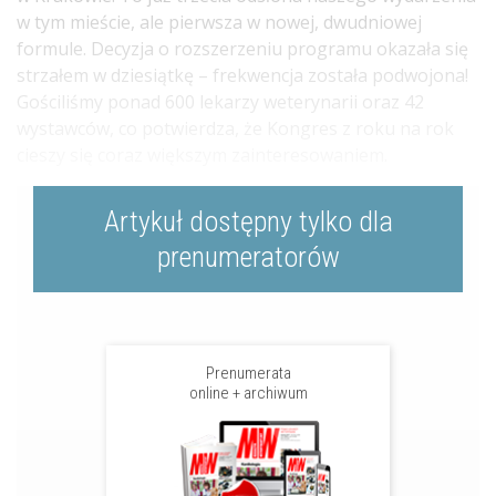
w tym mieście, ale pierwsza w nowej, dwudniowej
formule. Decyzja o rozszerzeniu programu okazała się
strzałem w dziesiątkę – frekwencja została podwojona!
Gościliśmy ponad 600 lekarzy weterynarii oraz 42
wystawców, co potwierdza, że Kongres z roku na rok
cieszy się coraz większym zainteresowaniem.
Artykuł dostępny tylko dla
prenumeratorów
Prenumerata
online + archiwum