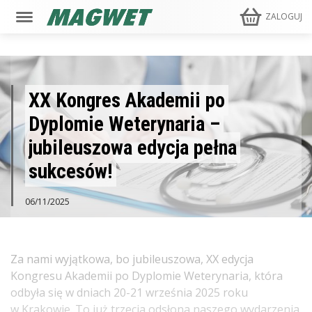
ZALOGUJ
XX Kongres Akademii po
Dyplomie Weterynaria –
jubileuszowa edycja pełna
sukcesów!
06/11/2025
Za nami wyjątkowa, bo jubileuszowa, XX edycja
Kongresu Akademii po Dyplomie Weterynaria, która
odbyła się w dniach 20-21 września 2025 roku
w Krakowie. To już trzecia odsłona naszego wydarzenia