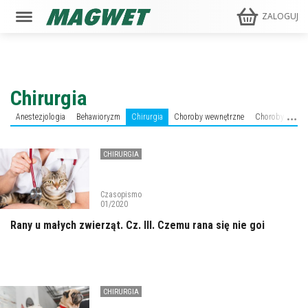
ZALOGUJ
Chirurgia
Anestezjologia
Behawioryzm
Chirurgia
Choroby wewnętrzne
Choroby zakaź
CHIRURGIA
Czasopismo
01/2020
Rany u małych zwierząt. Cz. III. Czemu rana się nie goi
CHIRURGIA