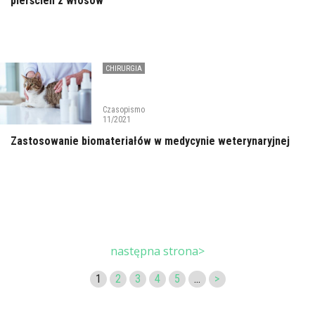
pierścień z włosów
CHIRURGIA
Czasopismo
11/2021
Zastosowanie biomateriałów w medycynie weterynaryjnej
następna strona>
1
2
3
4
5
...
>