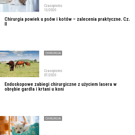
Czasopismo
12/2020
Chirurgia powiek u psów i kotów – zalecenia praktyczne. Cz.
II
CHIRURGIA
Czasopismo
07/2020
Endoskopowe zabiegi chirurgiczne z użyciem lasera w
obrębie gardła i krtani u koni
CHIRURGIA