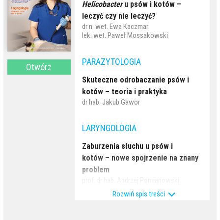
Helicobacter
u psów i kotów –
leczyć czy nie leczyć?
dr n. wet. Ewa Kaczmar
lek. wet. Paweł Mossakowski
PARAZYTOLOGIA
Otwórz
Skuteczne odrobaczanie psów i
kotów – teoria i praktyka
dr hab. Jakub Gawor
LARYNGOLOGIA
Zaburzenia słuchu u psów i
kotów – nowe spojrzenie na znany
problem
prof. dr hab. Andrzej Pomianowski
Rozwiń spis treści
CHOROBY ZAKAŹNE