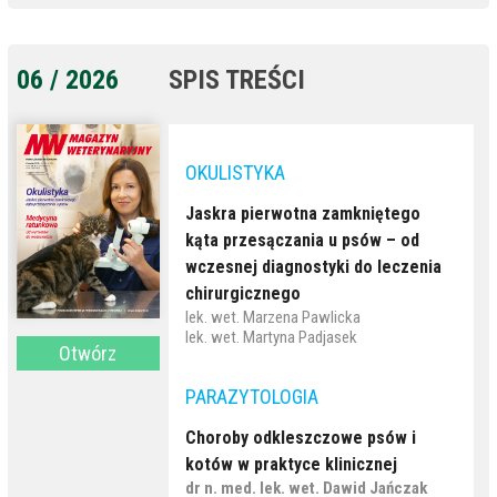
Czy kobuwirusy są zagrożeniem dla
psów w Europie?
prof. dr hab. Zdzisław Gliński
06 / 2026
SPIS TREŚCI
dr n. wet. Andrzej Żmuda
DERMATOLOGIA
OKULISTYKA
Leczenie świądu u psów z
alergicznym zapaleniem skóry –
Jaskra pierwotna zamkniętego
decyzje terapeutyczne w ujęciu
kąta przesączania u psów – od
klinicznym
wczesnej diagnostyki do leczenia
lek. wet. Joanna Karaś-Tęcza
chirurgicznego
dr n. wet. Joanna Dawidowicz
lek. wet. Marzena Pawlicka
lek. wet. Martyna Padjasek
Otwórz
OKULISTYKA
PARAZYTOLOGIA
Nowoczesna terapia
barwnikowego zapalenia rogówki u
Choroby odkleszczowe psów i
psów
kotów w praktyce klinicznej
lek. wet. Natalia Kwiatkowska
dr n. med. lek. wet. Dawid Jańczak