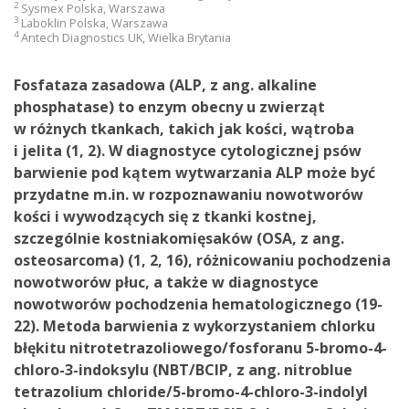
2
Sysmex Polska, Warszawa
3
Laboklin Polska, Warszawa
4
Antech Diagnostics UK, Wielka Brytania
Fosfataza zasadowa (ALP, z ang. alkaline
phosphatase) to enzym obecny u zwierząt
w różnych tkankach, takich jak kości, wątroba
i jelita (1, 2). W diagnostyce cytologicznej psów
barwienie pod kątem wytwarzania ALP może być
przydatne m.in. w rozpoznawaniu nowotworów
kości i wywodzących się z tkanki kostnej,
szczególnie kostniakomięsaków (OSA, z ang.
osteosarcoma) (1, 2, 16), różnicowaniu pochodzenia
nowotworów płuc, a także w diagnostyce
nowotworów pochodzenia hematologicznego (19-
22). Metoda barwienia z wykorzystaniem chlorku
błękitu nitrotetrazoliowego/fosforanu 5-bromo-4-
chloro-3-indoksylu (NBT/BCIP, z ang. nitroblue
tetrazolium chloride/5-bromo-4-chloro-3-indolyl