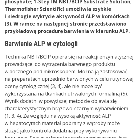
phosphate; 1-StepTM NBT/BCIP Substrate Solution,
Thermofisher Scientific) umożliwia szybkie
i niedrogie wykrycie aktywności ALP w komórkach
(3). W ramce na następnej stronie przedstawiono
przykładową procedurę barwienia w kierunku ALP.
Barwienie ALP w cytologii
Technika NBT/BCIP opiera się na reakcji enzymatycznej
prowadzącej do wytrącenia barwnego produktu
widocznego pod mikroskopem. Można ją zastosować
na preparatach uprzednio barwionych w celu rutynowej
oceny cytologicznej (3, 4), ale nie może być
wykorzystana na tkankach utrwalonych formaliną (5).
Wynik dodatni w powyższej metodzie objawia się
charakterystycznym brązowo-czarnym wybarwieniem
(1, 3, 4). Ze względu na wysoką aktywność ALP
w hepatocytach materiał pobrany z wątroby może
służyć jako kontrola dodatnia przy wykonywaniu