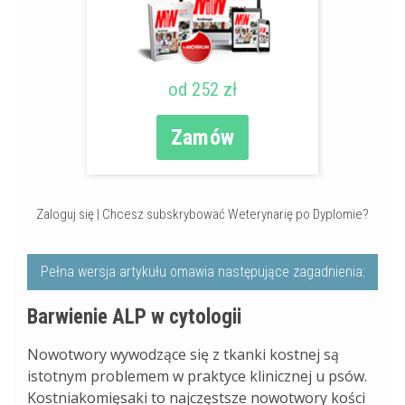
od 252 zł
Zamów
Zaloguj się
|
Chcesz subskrybować Weterynarię po Dyplomie?
Pełna wersja artykułu omawia następujące zagadnienia:
Barwienie ALP w cytologii
Nowotwory wywodzące się z tkanki kostnej są
istotnym problemem w praktyce klinicznej u psów.
Kostniakomięsaki to najczęstsze nowotwory kości