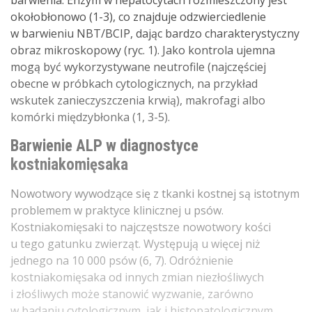
barwienia. Enzym w hepatocytach rozmieszczony jest
okołobłonowo (1-3), co znajduje odzwierciedlenie
w barwieniu NBT/BCIP, dając bardzo charakterystyczny
obraz mikroskopowy (ryc. 1). Jako kontrola ujemna
mogą być wykorzystywane neutrofile (najczęściej
obecne w próbkach cytologicznych, na przykład
wskutek zanieczyszczenia krwią), makrofagi albo
komórki międzybłonka (1, 3-5).
Barwienie ALP w diagnostyce
kostniakomięsaka
Nowotwory wywodzące się z tkanki kostnej są istotnym
problemem w praktyce klinicznej u psów.
Kostniakomięsaki to najczęstsze nowotwory kości
u tego gatunku zwierząt. Występują u więcej niż
jednego na 10 000 psów (6, 7). Odróżnienie
kostniakomięsaka od innych zmian niezłośliwych
i złośliwych może stanowić wyzwanie, zarówno
w badaniu cytologicznym, jak i histopatologicznym.