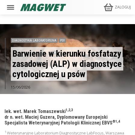
ZALOGUJ
DIAGNOSTYKA LABORATORYJNA
PSY
Barwienie w kierunku fosfatazy
zasadowej (ALP) w diagnostyce
cytologicznej u psów
15/06/2026
1,2,3
lek. wet. Marek Tomaszewski
dr n. wet. Maciej Guzera, Dyplomowany Europejski
®1,4
Specjalista Weterynaryjnej Patologii Klinicznej EBVS
1
Weterynaryjne Laboratorium Diagnostyczne LabFocus, Warszawa