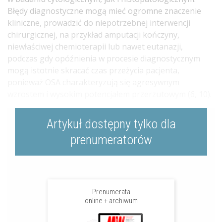
Błędy diagnostyczne mogą mieć ogromne znaczenie
kliniczne, prowadzić do niepotrzebnej interwencji
chirurgicznej, na przykład amputacji kończyny,
niewłaściwej chemioterapii lub nawet eutanazji,
podczas gdy opóźnienia w procesie diagnostycznym
mogą istotnie skracać czas przeżycia pacjenta,
ponieważ OSA charakteryzują się agresywnym
wzrostem i wysokim potencjałem przerzutowym (6, 10).
Artykuł dostępny tylko dla
prenumeratorów
Prenumerata
online + archiwum