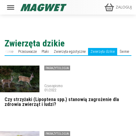
ZALOGUJ
Zwierzęta dzikie
a
Konie
Przeżuwacze
Ptaki
Zwierzęta egzotyczne
Zwierzęta dzikie
Świnie
PARAZYTOLOGIA
Czasopismo
01/2022
Czy strzyżaki (Lipoptena spp.) stanowią zagrożenie dla
zdrowia zwierząt i ludzi?
PARAZYTOLOGIA