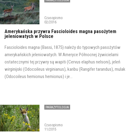
PARAZYTOLOGIA
Czasopismo
02/2016
Amerykańska przywra Fascioloides magna pasożytem
jeleniowatych w Polsce
Fascioloides magna (Bassi, 1875) należy do typowych pasożytów
amerykańskich jeleniowatych. W Ameryce Północnej żywicielami
ostatecznymi tej przywry są wapiti (Cervus elaphus nelsoni), jeleń
wirginijski (Odocoileus virginianus), karibu (Rangifer tarandus), mulak
(Odocoileus hemionus hemionus) i je...
PARAZYTOLOGIA
Czasopismo
11/2015