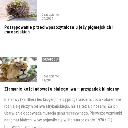
Czasopismo
04/2024
Postępowanie przeciwpasożytnicze u jeży pigmejskich i
europejskich
ORTOPEDIA
Czasopismo
11/2016
Złamanie kości udowej u białego lwa – przypadek kliniczny
Białe lwy (Panthera leo krugeri) nie są podgatunkiem, poza kolorem nie
różnią się niczym od lwa afrykańskiego, nie są też albinosami. Za ich
ubarwienie odpowiada mutacja genu recesywnego. Pierwsze wzmianki
na temat białych lwów pojawiły się w literaturze około 1970 r. (1).
Ubarwienie tych zwierzą...