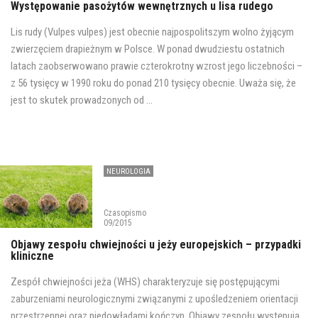
Występowanie pasożytów wewnętrznych u lisa rudego
Lis rudy (Vulpes vulpes) jest obecnie najpospolitszym wolno żyjącym
zwierzęciem drapieżnym w Polsce. W ponad dwudziestu ostatnich
latach zaobserwowano prawie czterokrotny wzrost jego liczebności –
z 56 tysięcy w 1990 roku do ponad 210 tysięcy obecnie. Uważa się, że
jest to skutek prowadzonych od ...
NEUROLOGIA
Czasopismo
09/2015
Objawy zespołu chwiejności u jeży europejskich – przypadki
kliniczne
Zespół chwiejności jeża (WHS) charakteryzuje się postępującymi
zaburzeniami neurologicznymi związanymi z upośledzeniem orientacji
przestrzennej oraz niedowładami kończyn. Objawy zespołu występują