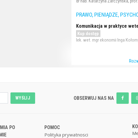
dr hab. Katarzyna Żarczyńska, pro
PRAWO, PIENIĄDZE, PSYCH
Komunikacja w praktyce weter
Kup dostęp
lek. wet. mgr ekonomii Inga Kołom
Rozw
OBSERWUJ NAS NA
WYŚLIJ
K
MIA PO
POMOC
Me
Polityka prywatnosci
MIE