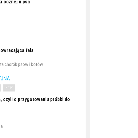
i ocznej u psa
O
owracająca fala
lista chorób psów i kotów
YJNA
KOTY
, czyli o przygotowaniu próbki do
la