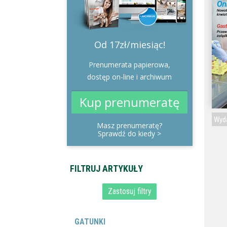
Od 17zł/miesiąc!
Prenumerata papierowa,
dostęp on-line i archiwum
Kup prenumeratę
Wyda
Masz prenumeratę?
Sprawdź do kiedy
>
GATUNKI