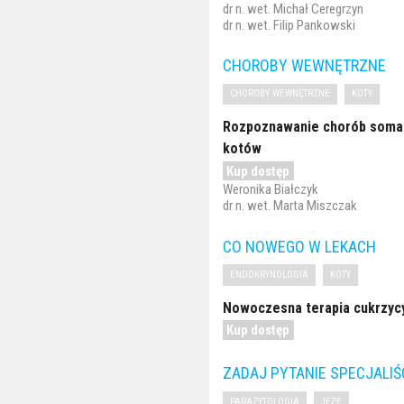
dr n. wet. Michał Ceregrzyn
dr n. wet. Filip Pankowski
CHOROBY WEWNĘTRZNE
CHOROBY WEWNĘTRZNE
KOTY
Rozpoznawanie chorób somat
kotów
Kup dostęp
Weronika Białczyk
dr n. wet. Marta Miszczak
CO NOWEGO W LEKACH
ENDOKRYNOLOGIA
KOTY
Nowoczesna terapia cukrzyc
Kup dostęp
ZADAJ PYTANIE SPECJALIŚ
PARAZYTOLOGIA
JEŻE