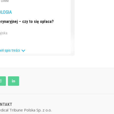
f. UWM
OLOGIA
ynaryjnej – czy to się opłaca?
yjska
iń spis treści
ONTAKT
dical Tribune Polska Sp. z o.o.