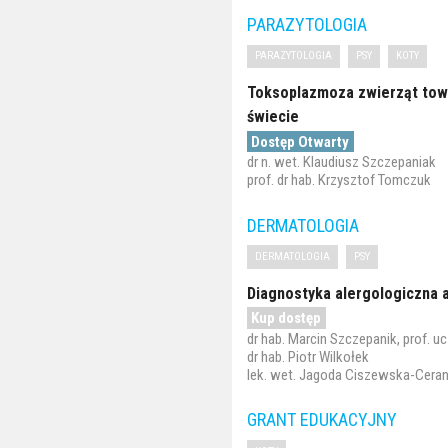
PARAZYTOLOGIA
PARAZYTOLOGIA
PSY
KOTY
Toksoplazmoza zwierząt towa
świecie
Dostęp Otwarty
dr n. wet. Klaudiusz Szczepaniak
prof. dr hab. Krzysztof Tomczuk
DERMATOLOGIA
DERMATOLOGIA
PSY
Diagnostyka alergologiczna 
Kup dostęp
dr hab. Marcin Szczepanik, prof. uc
dr hab. Piotr Wilkołek
lek. wet. Jagoda Ciszewska-Cera
GRANT EDUKACYJNY