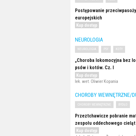
Postępowanie przeciwpasożyt
europejskich
Kup dostęp
NEUROLOGIA
NEUROLOGIA
PSY
KOTY
„Choroba lokomocyjna bez lo
psów i kotów. Cz. I
Kup dostęp
lek. wet. Oliwier Kopania
CHOROBY WEWNĘTRZNE/DU
CHOROBY WEWNĘTRZNE
BYDŁO
Przeztchawicze pobranie mat
zespołu oddechowego cieląt
Kup dostęp