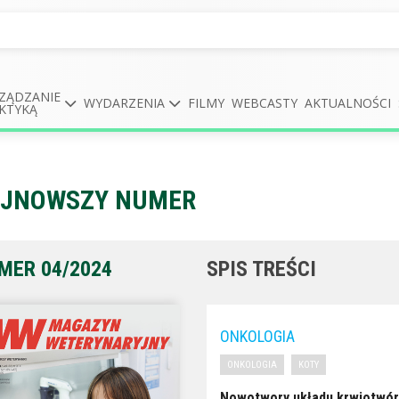
ZĄDZANIE
WYDARZENIA
FILMY
WEBCASTY
AKTUALNOŚCI
KTYKĄ
JNOWSZY NUMER
MER 04/2024
SPIS TREŚCI
ONKOLOGIA
ONKOLOGIA
KOTY
Nowotwory układu krwiotwór