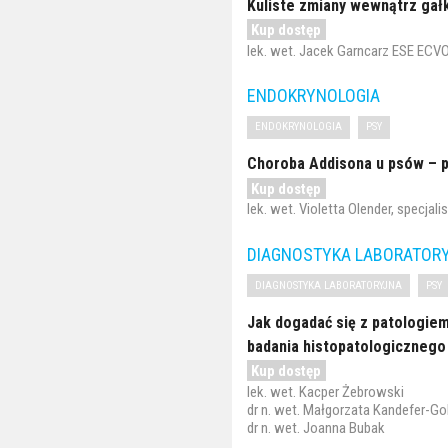
Kuliste zmiany wewnątrz gałk
Kup dostęp
lek. wet. Jacek Garncarz ESE ECV
ENDOKRYNOLOGIA
ENDOKRYNOLOGIA
PSY
Choroba Addisona u psów – p
Kup dostęp
lek. wet. Violetta Olender, specja
DIAGNOSTYKA LABORATOR
DIAGNOSTYKA LABORATORYJNA
PSY
Jak dogadać się z patologiem
badania histopatologicznego
Kup dostęp
lek. wet. Kacper Żebrowski
dr n. wet. Małgorzata Kandefer-Go
dr n. wet. Joanna Bubak