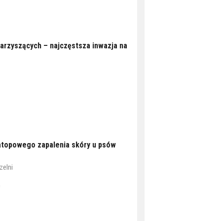
rzyszących – najczęstsza inwazja na
atopowego zapalenia skóry u psów
zelni
n