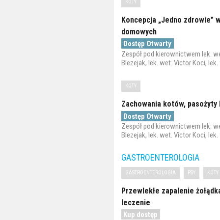
KOTY
Koncepcja „Jedno zdrowie” w
domowych
Dostęp Otwarty
Zespół pod kierownictwem lek. wet
Blezejak, lek. wet. Victor Koci, lek
KOTY
Zachowania kotów, pasożyty
Dostęp Otwarty
Zespół pod kierownictwem lek. wet
Blezejak, lek. wet. Victor Koci, lek
GASTROENTEROLOGIA
GASTROENTEROLOGIA
PSY
KOTY
Przewlekłe zapalenie żołądk
leczenie
Kup dostęp