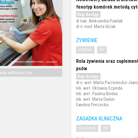
fenotyp komórek metodą cyt
Kup dostęp
dr hab. Aleksandra Pawlak
dr n. med. Marta Idziak
ŻYWIENIE
ŻYWIENIE
PSY
Rola żywienia oraz suplement
psów
nie elektroniczne
Kup dostęp
dr n. wet. Marta Parzeniecka-Jaw
lek. wet. Oktawia Szpinda
lek. wet. Paulina Bindas
lek. wet. Marta Dadun
Ewelina Pierzecka
ZAGADKA KLINICZNA
OKULISTYKA
PSY