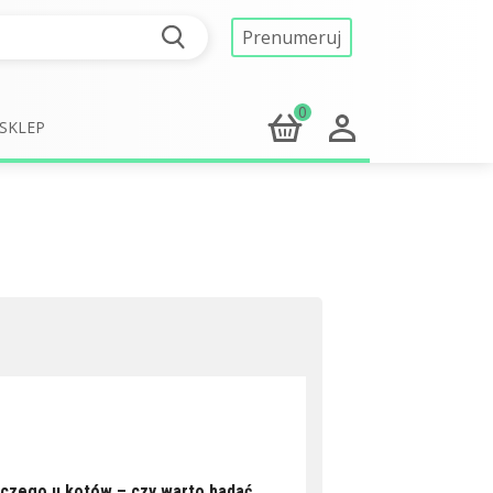
Prenumeruj
0
SKLEP
czego u kotów – czy warto badać