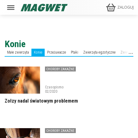
ZALOGUJ
Konie
Małe zwierzęta
Konie
Przeżuwacze
Ptaki
Zwierzęta egzotyczne
Zwierzęta d
CHOROBY ZAKAŹNE
Czasopismo
02/2020
Zołzy nadal światowym problemem
CHOROBY ZAKAŹNE