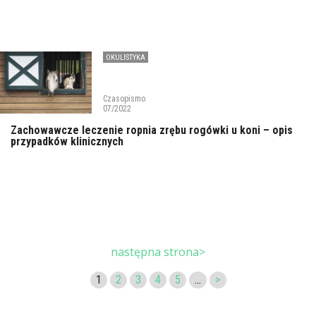
OKULISTYKA
Czasopismo
07/2022
Zachowawcze leczenie ropnia zrębu rogówki u koni – opis
przypadków klinicznych
następna strona>
1
2
3
4
5
...
>