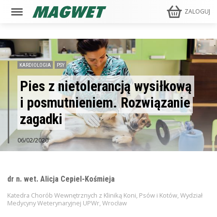
ZALOGUJ
KARDIOLOGIA
PSY
Pies z nietolerancją wysiłkową
i posmutnieniem. Rozwiązanie
zagadki
06/02/2020
dr n. wet. Alicja Cepiel-Kośmieja
Katedra Chorób Wewnętrznych z Kliniką Koni, Psów i Kotów, Wydział
Medycyny Weterynaryjnej UPWr, Wrocław