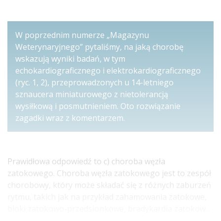
W poprzednim numerze „Magazynu
Weterynaryjnego” pytaliśmy, na jaką chorobę
wskazują wyniki badań, w tym
echokardiograficznego i elektrokardiograficznego
(ryc. 1, 2), przeprowadzonych u 14-letniego
sznaucera miniaturowego z nietolerancją
wysiłkową i posmutnieniem. Oto rozwiązanie
zagadki wraz z komentarzem.
Prawidłowa odpowiedź to c) choroba węzła
zatokowego. Choroba węzła zatokowego jest to zespół
chorobowy, który może składać się z różnych zaburzeń
rytmu, takich jak na przykład zahamowania zatokowe,
bloki zatokowo-przedsionkowe, bradykardia zatokow...