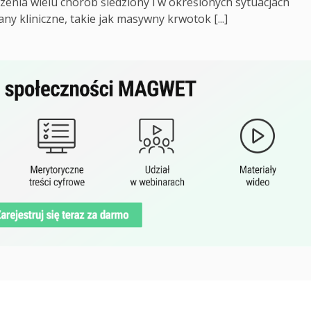
zenia wielu chorób śledziony i w określonych sytuacjach
ny kliniczne, takie jak masywny krwotok [...]