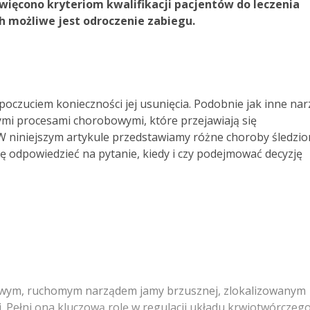
ięcono kryteriom kwalifikacji pacjentów do leczenia
h możliwe jest odroczenie zabiegu.
 poczuciem konieczności jej usunięcia. Podobnie jak inne na
ymi procesami chorobowymi, które przejawiają się
W niniejszym artykule przedstawiamy różne choroby śledzio
ę odpowiedzieć na pytanie, kiedy i czy podejmować decyzję
zowym, ruchomym narządem jamy brzusznej, zlokalizowanym
j. Pełni ona kluczową rolę w regulacji układu krwiotwórczeg