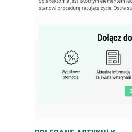
Splenektomia jest istotnym elementem lec
stanowi procedurę ratującą życie. Ostre sta