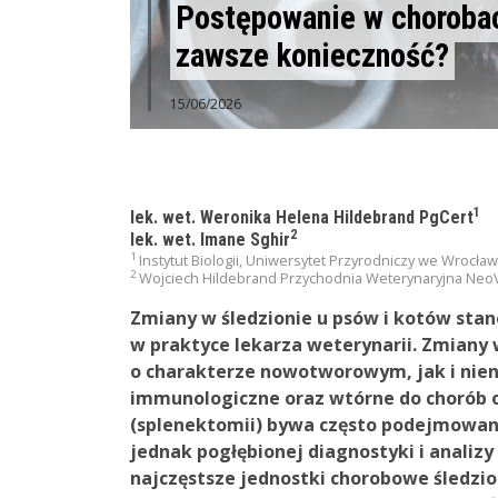
Postępowanie w chorobac
zawsze konieczność?
15/06/2026
1
lek. wet. Weronika Helena Hildebrand PgCert
2
lek. wet. Imane Sghir
1
Instytut Biologii, Uniwersytet Przyrodniczy we Wrocław
2
Wojciech Hildebrand Przychodnia Weterynaryjna Neo
Zmiany w śledzionie u psów i kotów sta
w praktyce lekarza weterynarii. Zmiany
o charakterze nowotworowym, jak i ni
immunologiczne oraz wtórne do chorób o
(splenektomii) bywa często podejmowa
jednak pogłębionej diagnostyki i analiz
najczęstsze jednostki chorobowe śledzi