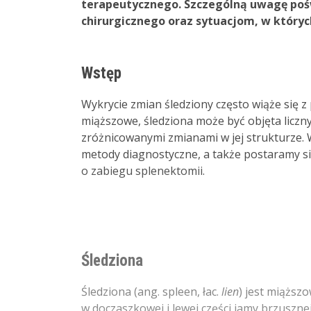
terapeutycznego. Szczególną uwagę pośw
chirurgicznego oraz sytuacjom, w któryc
Wstęp
Wykrycie zmian śledziony często wiąże się z
miąższowe, śledziona może być objęta liczn
zróżnicowanymi zmianami w jej strukturze. 
metody diagnostyczne, a także postaramy si
o zabiegu splenektomii.
Śledziona
Śledziona (ang. spleen, łac.
lien
) jest miążs
w doczaszkowej i lewej części jamy brzuszne