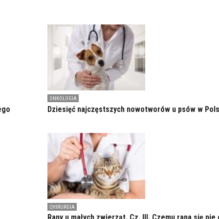
ONKOLOGIA
ego
Dziesięć najczęstszych nowotworów u psów w Pol
CHIRURGIA
Rany u małych zwierząt. Cz. III. Czemu rana się nie 