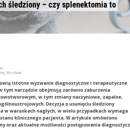
h śledziony – czy splenektomia to
iu
Vet, Wrocław
nowią istotne wyzwanie diagnostyczne i terapeutyczne
 w tym narządzie obejmują zarówno zaburzenia
enowotworowym, w tym zmiany naczyniowe, zapalne,
gólnoustrojowych. Decyzja o usunięciu śledziony
na w warunkach nagłych, w wielu przypadkach wymaga
y stanu klinicznego pacjenta. W artykule omówiono
ony oraz aktualne możliwości postępowania diagnostyc