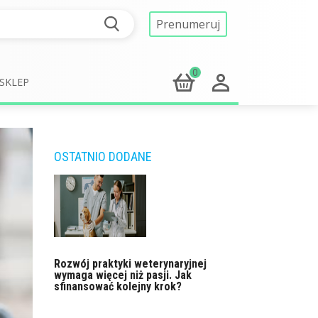
Prenumeruj
0
SKLEP
OSTATNIO DODANE
Rozwój praktyki weterynaryjnej
wymaga więcej niż pasji. Jak
sfinansować kolejny krok?