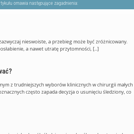
rtykułu omawia następujące zagadnienia:
zazwyczaj nieswoiste, a przebieg może być zróżnicowany.
słabienie, a nawet utratę przytomności, [...]
uwać?
nym z trudniejszych wyborów klinicznych w chirurgii małych
oznacznych często zapada decyzja o usunięciu śledziony, co