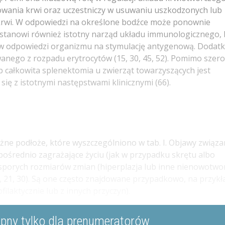
wania krwi oraz uczestniczy w usuwaniu uszkodzonych lub
krwi. W odpowiedzi na określone bodźce może ponownie
 stanowi również istotny narząd układu immunologicznego, 
z w odpowiedzi organizmu na stymulację antygenową. Dodat
wanego z rozpadu erytrocytów (15, 30, 45, 52). Pomimo szer
ub całkowita splenektomia u zwierząt towarzyszących jest
się z istotnymi następstwami klinicznymi (66).
ne podłoże, które wyszczególniono w tab. I. Objawy związ
pośrednio zagrażające życiu (jak w przypadku skrętu albo
o sporych rozmiarów zmian (hiperplazja lub inne nienowotw
 21, 30). Są one często znajdowane przypadkowo, na przykł
laktycznie lub z innych przyczyn).
ępny tylko dla prenumeratorów