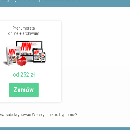
Prenumerata
online + archiwum
od 252 zł
Zamów
sz subskrybować Weterynarię po Dyplomie?