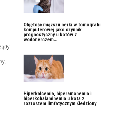
Objętość miąższu nerki w tomografii
komputerowej jako czynnik
prognostyczny u kotów z
wodonerczem...
rządy
ny,
Hiperkalcemia, hiperamonemia i
hiperkobalaminemia u kota z
rozrostem limfatycznym śledziony
o