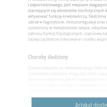
i odpornościowego. Jest miejscem magazyno
starzejących się elementów morfotycznych 
aktywować funkcję krwiotwórczą. Śledziona
udział w fagocytozie, immunoregulacji ora
uczestniczy w metabolizmie żelaza, odzyski
zakresu funkcji fizjologicznych, częściowa l
zazwyczaj dobrze tolerowana i rzadko wiąże 
Choroby śledziony
Zmiany związane ze śledzioną mogą mieć róż
z chorobami śledziony mogą być ostre i bez
pęknięcia śledziony), ale też nawet pomim
rozrosty) mogą przebiegać bezobjawowo (5,
przy USG jamy brzusznej (wykonywanym profi
Artykuł dost