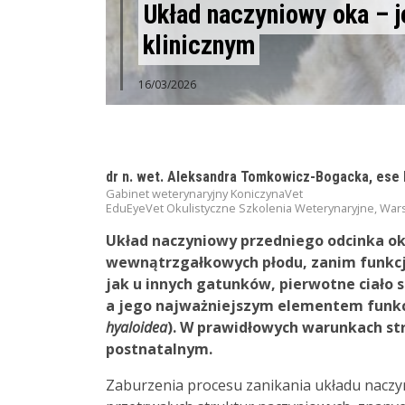
Układ naczyniowy oka – j
klinicznym
16/03/2026
dr n. wet. Aleksandra Tomkowicz-Bogacka, ese
Gabinet weterynaryjny KoniczynaVet
EduEyeVet Okulistyczne Szkolenia Weterynaryjne, Wa
Układ naczyniowy przedniego odcinka oka
wewnątrzgałkowych płodu, zanim funkcję
jak u innych gatunków, pierwotne ciało 
a jego najważniejszym elementem funkcj
hyaloidea
). W prawidłowych warunkach str
postnatalnym.
Zaburzenia procesu zanikania układu naczy