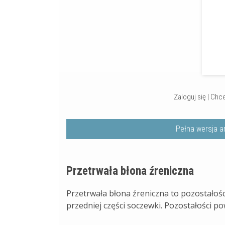
Zaloguj się
|
Chce
Pełna wersja a
Przetrwała błona źreniczna
Przetrwała błona źreniczna to pozostałoś
przedniej części soczewki. Pozostałości pow