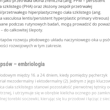
h jako przetrwała błona źreniczna (ang. PPM – persistent
a szklistego (PHA) oraz złożony zespół przetrwałej
/przetrwałego hiperplastycznego ciała szklistego (ang.
vasculosa lentis/persistent hyperplastic primary vitreous) (
ywane podczas rutynowych badań, mogą prowadzić do powa
– do całkowitej ślepoty.
e etapów rozwoju płodowego układu naczyniowego oka u psó
wości rozwojowych w tym zakresie.
 psów – embriologia
u płodowym między 16. a 24. dniem, kiedy pomiędzy pęcherzyk
riał mezodermalny i ektodermalny (2). Jednym z jego kluczo
ica ciała szklistego stanowi pozostałość pierwotnej tętnicy o
rznej, i utrzymuje się w obrębie kielicha ocznego po zamkn
nej torebki soczewki, kierując się ku przodowi i łącząc z siec