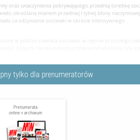
my oraz unaczynienia pokrywającego przednią torebkę soc
ewki, określana mianem przedniej i tylnej błony naczyniowe
wiada za odżywianie soczewki w okresie intensywnego
ożone w pobliżu równika soczewki, w rejonie przyszłego ciał
aczyń żylnych, nie ma jednoznacznie wyodrębnionej żyły szkl
ępny tylko dla prenumeratorów
Prenumerata
online + archiwum