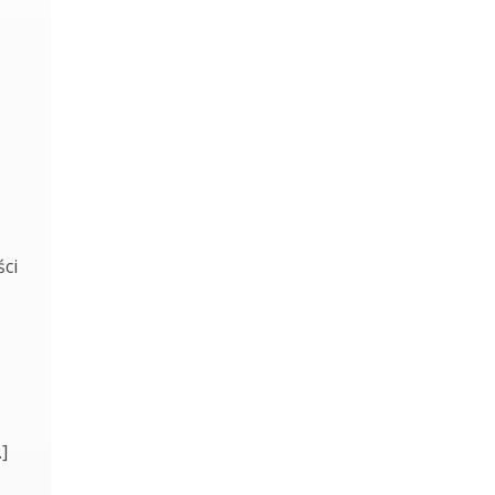
ści
]