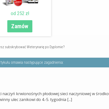
od 252 zł
Zamów
sz subskrybować Weterynarię po Dyplomie?
rtykułu omawia następujące zagadnienia:
ci naczyń krwionośnych płodowej sieci naczyniowej w środk
inny ulec zanikowi do 4.-5. tygodnia [...]