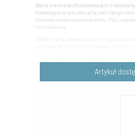
Błona źreniczna zbudowana jest z mezenchy
Powstająca w tym obszarze sieć naczyń socz
soczewki (
tunica vasculosa lentis
, TVL), odpo
różnicowania.
Odpływ żylny odbywa się przez naczynia poł
rzęskowego. Jest to system wielu drobnych n
Gdy ciało rzęskowe zaczyna produkow...
Artykuł dost