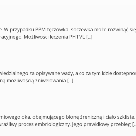
bne. W przypadku PPM tęczówka–soczewka może rozwinąć się
cyjnego. Możliwości leczenia PHTVL [...]
edzialnego za opisywane wady, a co za tym idzie dostępno
ą możliwością zniwelowania [...]
iowego oka, obejmującego błonę źreniczną i ciało szkliste,
rażliwy proces embriologiczny. Jego prawidłowy przebieg [...