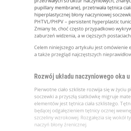
przetrwałych struktur naczyniowych, znanyc
pupillary membrane), przetrwała tętnica ciał
hiperplastycznej błony naczyniowej soczewki
PHTVL/PHPV – persistent hyperplastic tunica 
Zmiany te, choć często przypadkowo wykr
zaburzeń widzenia, a w cięższych postaciach 
Celem niniejszego artykułu jest omówieni
a także przegląd najczęstszych nieprawidło
Rozwój układu naczyniowego oka u
Pierwotne ciało szkliste rozwija się w życi
soczewki a przyszłą siatkówkę migruje mate
elementów jest tętnica ciała szklistego. Tętn
będącej odgałęzieniem tętnicy ocznej wewnęt
szczeliny wzrokowej. Rozgałęzia się wokół tyl
naczyń błony źrenicznej.