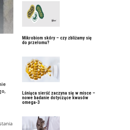
Mikrobiom skóry – czy zbliżamy się
do przełomu?
nie
go,
Lśniąca sierść zaczyna się w misce –
nowe badanie dotyczące kwasów
omega-3
stania