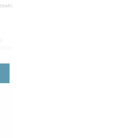
zewki.
j
a
istej.