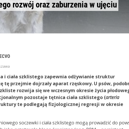
ego rozwój oraz zaburzenia w ujęciu
 ECVO
rszawa
 i ciała szklistego zapewnia odżywianie struktur
 tę przejmie dojrzały aparat rzęskowy. U psów, podob
szkliste rozwija się we wczesnym okresie życia płodowe
onalnym pozostaje tętnica ciała szklistego (
arteria
uktury te podlegają fizjologicznej regresji w okresie
niowego soczewki i ciała szklistego mogą prowadzić do pow