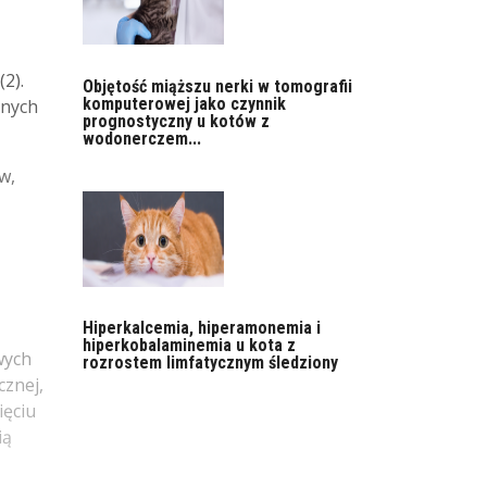
2).
Objętość miąższu nerki w tomografii
komputerowej jako czynnik
żnych
prognostyczny u kotów z
wodonerczem...
w,
Hiperkalcemia, hiperamonemia i
hiperkobalaminemia u kota z
wych
rozrostem limfatycznym śledziony
cznej,
ięciu
ią