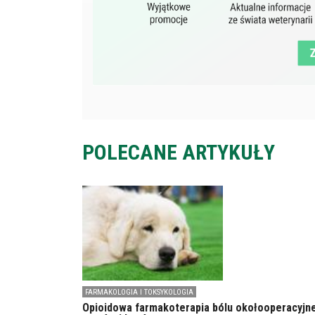
POLECANE ARTYKUŁY
FARMAKOLOGIA I TOKSYKOLOGIA
Opioidowa farmakoterapia bólu okołooperacyjn