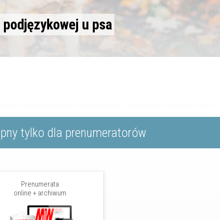
 podjęzykowej u psa
i Sądowej, Wydział Medycyny Weterynaryjnej, Uniwersytet Przyrodniczy we W
ępny tylko dla prenumeratorów
Prenumerata
online + archiwum