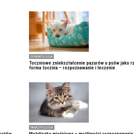
DERMATOLOGIA
Toczniowe zniekształcenie pazurów u psów jako r
forma tocznia – rozpoznawanie i leczenie
PARAZYTOLOGIA
kotów.
Motyliczka mięśniowa – możliwości rozpoznawania