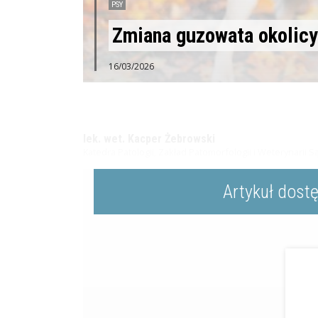
PSY
Zmiana guzowata okolicy
16/03/2026
lek. wet. Kacper Żebrowski
Katedra Patologii, Zakład Patomorfologii i Weterynari
Artykuł dost