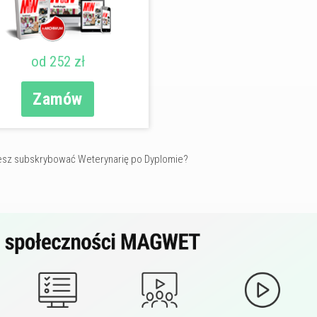
od 252 zł
Zamów
sz subskrybować Weterynarię po Dyplomie?