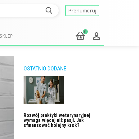
Prenumeruj
0
SKLEP
OSTATNIO DODANE
Rozwój praktyki weterynaryjnej
wymaga więcej niż pasji. Jak
sfinansować kolejny krok?