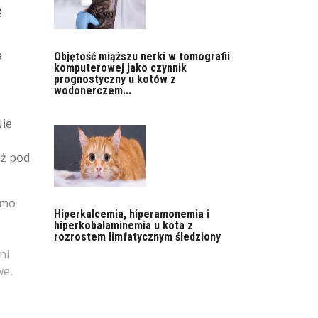
ę
a
Objętość miąższu nerki w tomografii
komputerowej jako czynnik
prognostyczny u kotów z
wodonerczem...
Nie
uż pod
imo
Hiperkalcemia, hiperamonemia i
hiperkobalaminemia u kota z
rozrostem limfatycznym śledziony
ni
we,