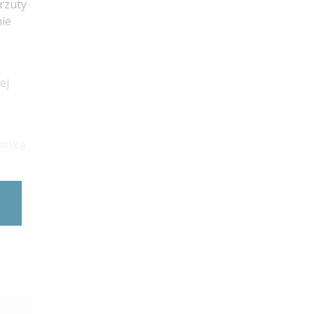
rzuty
ie
ej
anicą