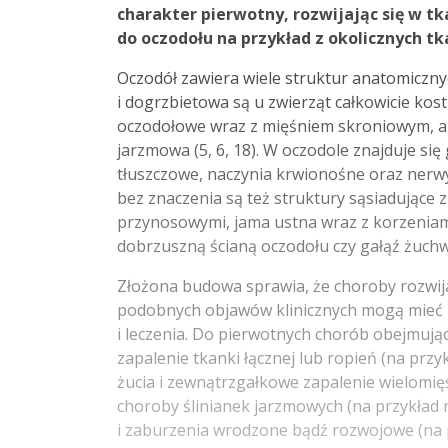
charakter pierwotny, rozwijając się w tk
do oczodołu na przykład z okolicznych tk
Oczodół zawiera wiele struktur anatomiczny
i dogrzbietowa są u zwierząt całkowicie ko
oczodołowe wraz z mięśniem skroniowym, a 
jarzmowa (5, 6, 18). W oczodole znajduje się
tłuszczowe, naczynia krwionośne oraz nerwy, 
bez znaczenia są też struktury sąsiadujące
przynosowymi, jama ustna wraz z korzenia
dobrzuszną ścianą oczodołu czy gałąź żuchwy
Złożona budowa sprawia, że choroby rozwija
podobnych objawów klinicznych mogą mieć r
i leczenia. Do pierwotnych chorób obejmują
zapalenie tkanki łącznej lub ropień (na przy
żucia i zewnątrzgałkowe zapalenie wielom
choroby ślinianek jarzmowych (na przykład 
i zaburzenia wrodzone bądź rozwojowe (na p