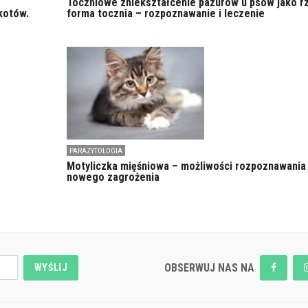
Toczniowe zniekształcenie pazurów u psów jako r
kotów.
forma tocznia – rozpoznawanie i leczenie
PARAZYTOLOGIA
Motyliczka mięśniowa – możliwości rozpoznawania
nowego zagrożenia
OBSERWUJ NAS NA
WYŚLIJ