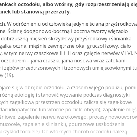
ankach oczodołu, albo wtórny, gdy rozprzestrzeniają si
anek lub stanowią przerzuty.
ch. W odróżnieniu od człowieka jedynie ściana przyśrodkow
stne. Ścianę doogonowo-boczną i boczną tworzy więzadło
dobrzuszną mięsień skrzydłowy przyśrodkowy i ślinianka
 gałka oczna, mięśnie zewnętrzne oka, gruczoł łzowy, ciało
w tym nerwy czaszkowe II i III oraz gałęzie nerwów V i VI. 
 z oczodołem – jama czaszki, jama nosowa wraz zatokami
mi zębów przedtrzonowych i trzonowych umiejscowionymi t
 (19).
jące się w obrębie oczodołu, a czasem w jego pobliżu, pom
óżną etiologię i stanowić wyzwanie podczas diagnostyki
cych zagałkową przestrzeń oczodołu zalicza się zagałkowe
kład idiopatyczne lub wtórne po ciele obcym), zapalenie mięś
ięśniowe, zapalenie nerwu wzrokowego, procesy nowotworo
mucocele, zapalenie ślinianki), pourazowe uszkodzenia
rzykład torbiele). Do wtórnych chorób oczodołu należą