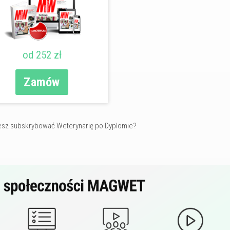
od 252 zł
Zamów
sz subskrybować Weterynarię po Dyplomie?