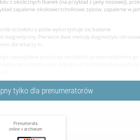
ołu z okolicznych tkanek (na przykład z jamy nosowej), prze
kład zapalenie okołowierzchołkowe zębów, zapalenie w jam
horób oczodołu u psów wykorzystuje się badanie
ans magnetyczny. Pierwsze dwie metody diagnostyki obrazow
no dla lekarzy w...
ego niewątpliwie pozostaje możliwość przeprowadzenia go
e wykonania biopsji oraz drenażu przestrzeni płynowych. Gr
ch...
ępny tylko dla prenumeratorów
Prenumerata
online + archiwum