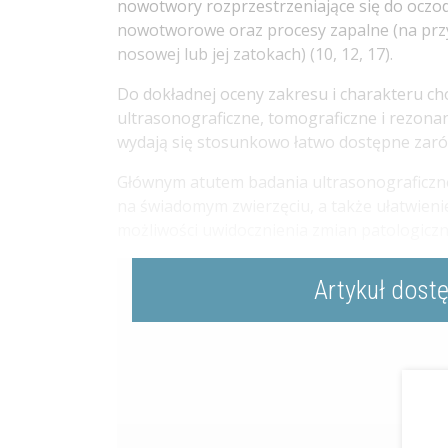
nowotwory rozprzestrzeniające się do oczod
nowotworowe oraz procesy zapalne (na przy
nosowej lub jej zatokach) (10, 12, 17).
Do dokładnej oceny zakresu i charakteru c
ultrasonograficzne, tomograficzne i rezon
wydają się stosunkowo łatwo dostępne zarów
Głównym atutem badania ultrasonograficzn
na świadomym zwierzęciu, a także ułatwieni
możliwości uwidocznienia zmian patologiczny
Artykuł dost