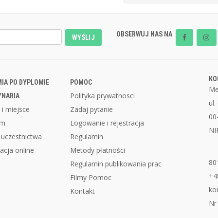
OBSERWUJ NAS NA
WYŚLIJ
KO
IA PO DYPLOMIE
POMOC
Me
Polityka prywatnosci
YNARIA
ul
 i miejsce
Zadaj pytanie
00
am
Logowanie i rejestracja
NI
 uczestnictwa
Regulamin
acja online
Metody płatności
80
Regulamin publikowania prac
+4
Filmy Pomoc
ko
Kontakt
Nr