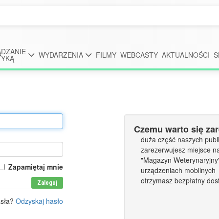
DZANIE
WYDARZENIA
FILMY
WEBCASTY
AKTUALNOŚCI
S
TYKĄ
Czemu warto się za
duża część naszych publi
zarezerwujesz miejsce n
"Magazyn Weterynaryjny" 
Zapamiętaj mnie
urządzeniach mobilnych
otrzymasz bezpłatny dos
Zaloguj
asła?
Odzyskaj hasło