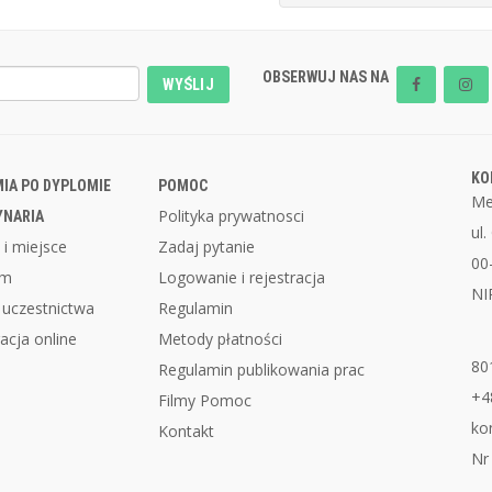
OBSERWUJ NAS NA
WYŚLIJ
KO
IA PO DYPLOMIE
POMOC
Me
Polityka prywatnosci
YNARIA
ul
 i miejsce
Zadaj pytanie
00
am
Logowanie i rejestracja
NI
 uczestnictwa
Regulamin
acja online
Metody płatności
80
Regulamin publikowania prac
+4
Filmy Pomoc
ko
Kontakt
Nr