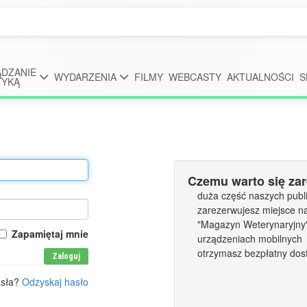
DZANIE
WYDARZENIA
FILMY
WEBCASTY
AKTUALNOŚCI
S
TYKĄ
Czemu warto się za
duża część naszych publi
zarezerwujesz miejsce n
"Magazyn Weterynaryjny" 
Zapamiętaj mnie
urządzeniach mobilnych
otrzymasz bezpłatny dos
Zaloguj
asła?
Odzyskaj hasło