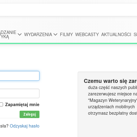
DZANIE
WYDARZENIA
FILMY
WEBCASTY
AKTUALNOŚCI
S
TYKĄ
Czemu warto się za
duża część naszych publi
zarezerwujesz miejsce n
"Magazyn Weterynaryjny" 
Zapamiętaj mnie
urządzeniach mobilnych
otrzymasz bezpłatny dos
Zaloguj
asła?
Odzyskaj hasło