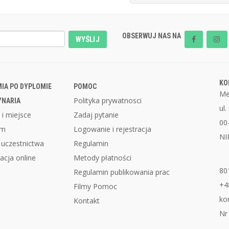
OBSERWUJ NAS NA
WYŚLIJ
KO
IA PO DYPLOMIE
POMOC
Me
Polityka prywatnosci
YNARIA
ul
 i miejsce
Zadaj pytanie
00
am
Logowanie i rejestracja
NI
 uczestnictwa
Regulamin
acja online
Metody płatności
80
Regulamin publikowania prac
+4
Filmy Pomoc
ko
Kontakt
Nr