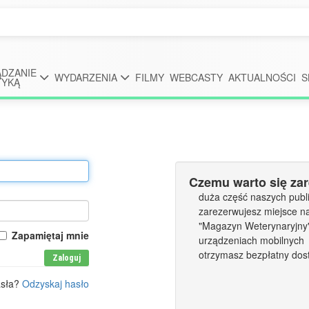
DZANIE
WYDARZENIA
FILMY
WEBCASTY
AKTUALNOŚCI
S
TYKĄ
Czemu warto się za
duża część naszych publi
zarezerwujesz miejsce n
"Magazyn Weterynaryjny" 
Zapamiętaj mnie
urządzeniach mobilnych
otrzymasz bezpłatny dos
Zaloguj
asła?
Odzyskaj hasło