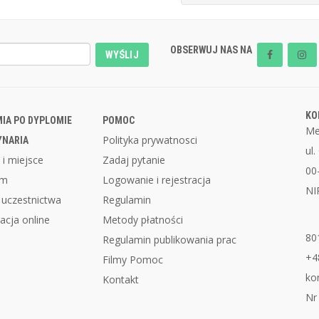
OBSERWUJ NAS NA
WYŚLIJ
KO
IA PO DYPLOMIE
POMOC
Me
Polityka prywatnosci
YNARIA
ul
 i miejsce
Zadaj pytanie
00
am
Logowanie i rejestracja
NI
 uczestnictwa
Regulamin
acja online
Metody płatności
80
Regulamin publikowania prac
+4
Filmy Pomoc
ko
Kontakt
Nr