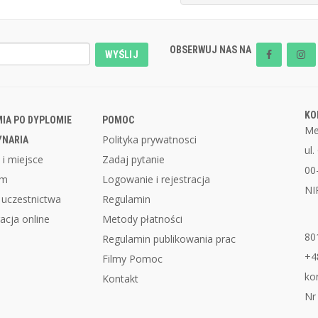
OBSERWUJ NAS NA
WYŚLIJ
KO
IA PO DYPLOMIE
POMOC
Me
Polityka prywatnosci
YNARIA
ul
 i miejsce
Zadaj pytanie
00
am
Logowanie i rejestracja
NI
 uczestnictwa
Regulamin
acja online
Metody płatności
80
Regulamin publikowania prac
+4
Filmy Pomoc
ko
Kontakt
Nr