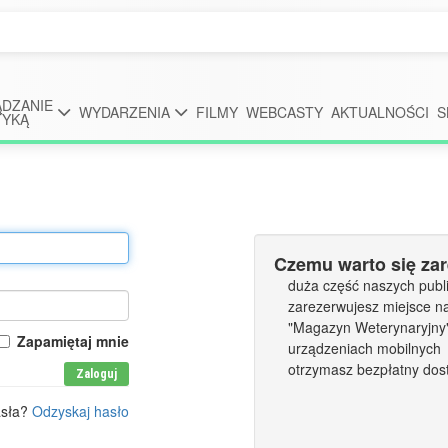
DZANIE
WYDARZENIA
FILMY
WEBCASTY
AKTUALNOŚCI
S
TYKĄ
Czemu warto się za
duża część naszych publi
zarezerwujesz miejsce n
"Magazyn Weterynaryjny" 
Zapamiętaj mnie
urządzeniach mobilnych
otrzymasz bezpłatny dos
Zaloguj
asła?
Odzyskaj hasło