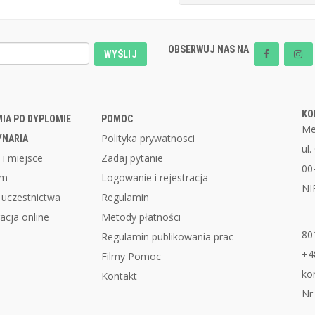
OBSERWUJ NAS NA
WYŚLIJ
KO
IA PO DYPLOMIE
POMOC
Me
Polityka prywatnosci
YNARIA
ul
 i miejsce
Zadaj pytanie
00
am
Logowanie i rejestracja
NI
 uczestnictwa
Regulamin
acja online
Metody płatności
80
Regulamin publikowania prac
+4
Filmy Pomoc
ko
Kontakt
Nr