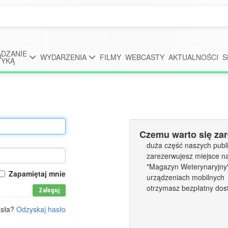
DZANIE
WYDARZENIA
FILMY
WEBCASTY
AKTUALNOŚCI
S
TYKĄ
Czemu warto się za
duża część naszych publi
zarezerwujesz miejsce n
"Magazyn Weterynaryjny" 
Zapamiętaj mnie
urządzeniach mobilnych
otrzymasz bezpłatny dos
Zaloguj
asła?
Odzyskaj hasło