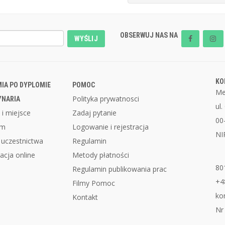
OBSERWUJ NAS NA
WYŚLIJ
KO
IA PO DYPLOMIE
POMOC
Me
Polityka prywatnosci
YNARIA
ul
 i miejsce
Zadaj pytanie
00
am
Logowanie i rejestracja
NI
 uczestnictwa
Regulamin
acja online
Metody płatności
80
Regulamin publikowania prac
+4
Filmy Pomoc
ko
Kontakt
Nr