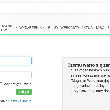
DZANIE
WYDARZENIA
FILMY
WEBCASTY
AKTUALNOŚCI
S
TYKĄ
Czemu warto się za
duża część naszych publi
zarezerwujesz miejsce n
"Magazyn Weterynaryjny" 
Zapamiętaj mnie
urządzeniach mobilnych
otrzymasz bezpłatny dos
Zaloguj
asła?
Odzyskaj hasło