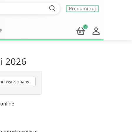
Prenumeruj
0
P
ii 2026
ad wyczerpany
 online