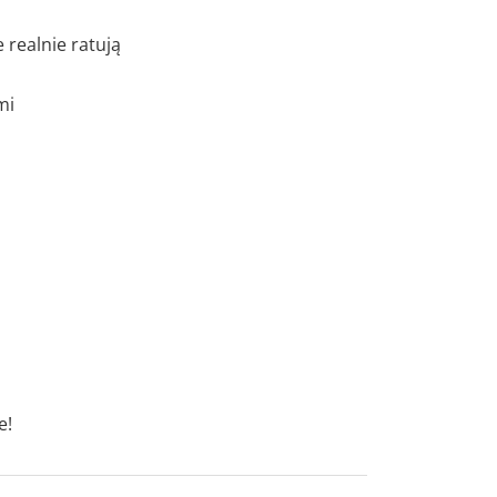
 realnie ratują
mi
e!