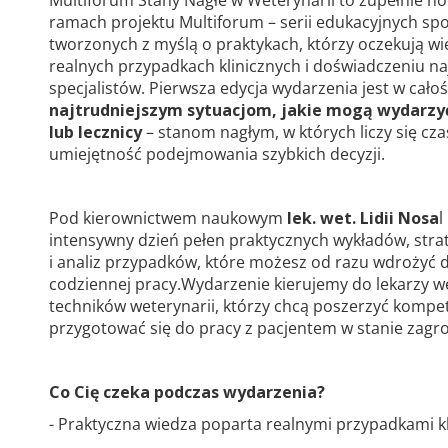
Multiforum Stany Nagłe w Weterynarii to zupełnie n
ramach projektu Multiforum – serii edukacyjnych spo
tworzonych z myślą o praktykach, którzy oczekują wi
realnych przypadkach klinicznych i doświadczeniu na
specjalistów. Pierwsza edycja wydarzenia jest w cało
najtrudniejszym sytuacjom, jakie mogą wydarzyć
lub lecznicy
– stanom nagłym, w których liczy się czas
umiejętność podejmowania szybkich decyzji.
Pod kierownictwem naukowym
lek. wet. Lidii Nosa
l
intensywny dzień pełen praktycznych wykładów, stra
i analiz przypadków, które możesz od razu wdrożyć 
codziennej pracy.Wydarzenie kierujemy do lekarzy we
techników weterynarii, którzy chcą poszerzyć kompete
przygotować się do pracy z pacjentem w stanie zagro
Co Cię czeka podczas wydarzenia?
- Praktyczna wiedza poparta realnymi przypadkami k