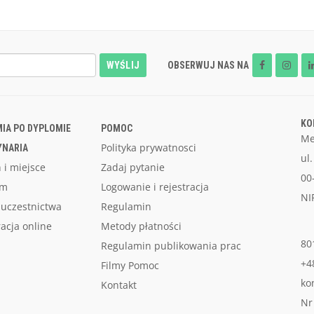
WYŚLIJ
OBSERWUJ NAS NA
KO
IA PO DYPLOMIE
POMOC
Me
Polityka prywatnosci
YNARIA
ul
 i miejsce
Zadaj pytanie
00
am
Logowanie i rejestracja
NI
 uczestnictwa
Regulamin
racja online
Metody płatności
80
Regulamin publikowania prac
+4
Filmy Pomoc
ko
Kontakt
Nr