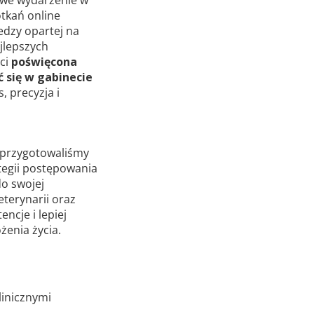
owe wydarzenie w
tkań online
edzy opartej na
jlepszych
ści
poświęcona
 się w gabinecie
, precyzja i
 przygotowaliśmy
tegii postępowania
do swojej
terynarii oraz
ncje i lepiej
żenia życia.
linicznymi