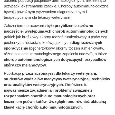
odsetek populacji pacjentów dermatologicznych, ale nie są to
przypadki ekstremalnie rzadkie. Choroby autoimmunologiczne
bywają poważnym wyzwaniem diagnostycznym i
terapeutycznym dla lekarzy weterynarii.
Założeniem opracowania było
przybliżenie zarówno
najczęściej występujących chorób autoimmunologicznych
(takich jak krążkowy skórny toczeń rumieniowaty u psów czy
pęcherzyca liściasta u kotów), jak i tych
diagnozowanych
sporadycznie
(pęcherzykowy skórny toczeń rumieniowaty,
różne postacie immunologicznego zapalenia naczyń), a także
chorób autoimmunologicznych dotyczących przypadków
skóry czy melanocytów.
Publikacja
przeznaczona jest dla lekarzy weterynarii,
studentów wydziałów medycyny weterynaryjnej, techników
oraz analityków weterynaryjnych
. Omówiono tu
najważniejsze zagadnienia i problemy związane z
rozpoznaniem chorób autoimmunologicznych oraz
leczeniem psów i kotów. Uwzględniono również aktualną
klasyfikację chorób autoimmunologicznych.