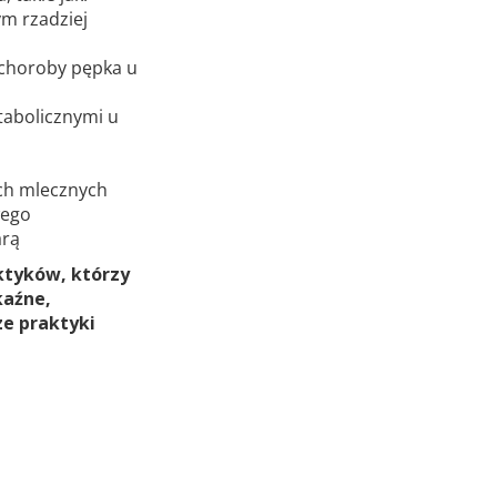
ym rzadziej
 choroby pępka u
tabolicznymi u
ch mlecznych
wego
arą
ktyków, którzy
kaźne,
ze praktyki