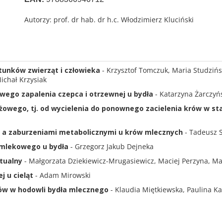
Autorzy: prof. dr hab. dr h.c. Włodzimierz Kluciński
tunków zwierząt i człowieka
- Krzysztof Tomczuk, Maria Studziń
ichał Krzysiak
owego zapalenia czepca i otrzewnej u bydła
- Katarzyna Żarczyń
ążowego, tj. od wycielenia do ponownego zacielenia krów w s
 a zaburzeniami metabolicznymi u krów mlecznych
- Tadeusz S
 mlekowego u bydła
- Grzegorz Jakub Dejneka
ktualny
- Małgorzata Dziekiewicz-Mrugasiewicz, Maciej Perzyna, Ma
j u cieląt
- Adam Mirowski
ków w hodowli bydła mlecznego
- Klaudia Miętkiewska, Paulina K