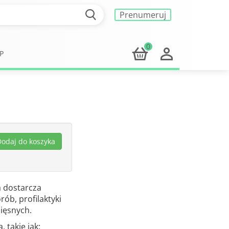
Prenumeruj
0
P
 dostarcza
ób, profilaktyki
ięsnych.
 takie jak: