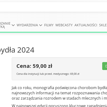
DZANIE
WYDARZENIA
FILMY
WEBCASTY
AKTUALNOŚCI
SKLE
YKĄ
bydła 2024
Cena: 59,00 zł
Cena dla instytucji lub przed. medycznego: 69,00 zł
Jak co roku, monografia poświęcona chorobom bydła
najnowszych informacji na temat rozpoznawania chor
oraz zarządzania rozrodem w stadach mlecznych i m
W najnowszej edycji poruszono kluczowe zagadnienia,