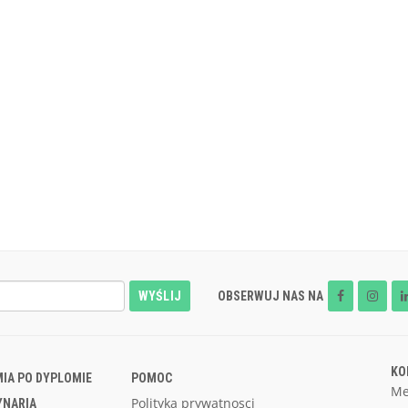
WYŚLIJ
OBSERWUJ NAS NA
KO
IA PO DYPLOMIE
POMOC
Me
Polityka prywatnosci
YNARIA