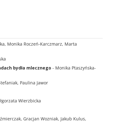
ska, Monika Roczeń-Karczmarz, Marta
ska
tadach bydła mlecznego
- Monika Ptaszyńska-
tefaniak, Paulina Jawor
łgorzata Wierzbicka
aźmierczak, Gracjan Wozniak, Jakub Kulus,