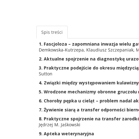
Spis treści
1. Fascjoloza – zapomniana inwazja wielu ga
Demkowska-Kutrzepa, Klaudiusz Szczepaniak, M
2. Aktualne spojrzenie na diagnostykę uraz
3. Praktyczne podejście do okresu międzyci
Sutton
4. Związki między występowaniem kulawizny
5. Wrodzone mechanizmy obronne gruczołu
6. Choroby pępka u cieląt – problem nadal a
7. Żywienie siarą a transfer odporności bierne
8. Praktyczne spojrzenie na transfer zarod
Jędrzej M. Jaśkowski
9. Apteka weterynaryjna