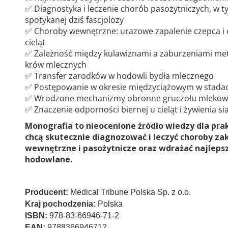
✅ Diagnostyka i leczenie chorób pasożytniczych, w t
spotykanej dziś fascjolozy
✅ Choroby wewnętrzne: urazowe zapalenie czepca i
cieląt
✅ Zależność między kulawiznami a zaburzeniami me
krów mlecznych
✅ Transfer zarodków w hodowli bydła mlecznego
✅ Postępowanie w okresie międzyciążowym w stada
✅ Wrodzone mechanizmy obronne gruczołu mleko
✅ Znaczenie odporności biernej u cieląt i żywienia si
Monografia to nieocenione źródło wiedzy dla pra
chcą skutecznie diagnozować i leczyć choroby za
wewnętrzne i pasożytnicze oraz wdrażać najleps
hodowlane.
Producent:
Medical Tribune Polska Sp. z o.o.
Kraj pochodzenia:
Polska
ISBN:
978-83-66946-71-2
EAN:
9788366946712