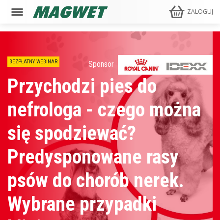
ZALOGUJ
BEZPŁATNY WEBINAR
Sponsor
Przychodzi pies do
nefrologa - czego można
się spodziewać?
Predysponowane rasy
psów do chorób nerek.
Wybrane przypadki