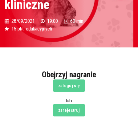
kliniczne
28/09/2021
19:00
60 min
15 pkt. edukacyjnych
Obejrzyj nagranie
zaloguj się
lub
zarejestruj