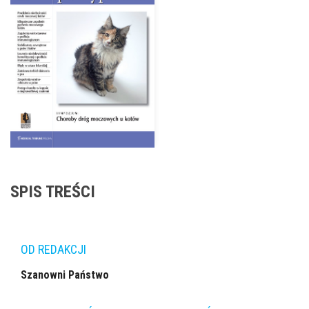
SPIS TREŚCI
OD REDAKCJI
Sza­now­ni Pań­stwo