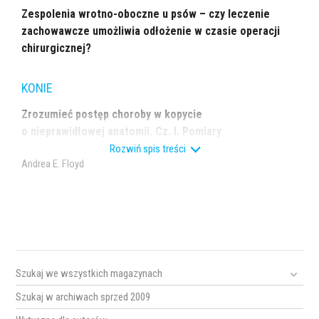
Zespolenia wrotno-oboczne u psów – czy leczenie
zachowawcze umożliwia odłożenie w czasie operacji
chirurgicznej?
KONIE
Zrozumieć postęp choroby w kopycie
o nieprawidłowej anatomii. Cz. I. Pomiary
matematyczne w ochwacie lekkiego stopnia
Rozwiń spis treści
Andrea E. Floyd
Szukaj we wszystkich magazynach
Szukaj w archiwach sprzed 2009