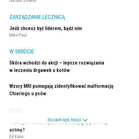
Natalie Stilwell
ZARZĄDZANIE LECZNICĄ
Jeśli chcesz być liderem, bądź nim
Mike Paul
W SKRÓCIE
Skóra wchodzi do akcji – lepsze rozwiązania
w leczeniu drgawek u kotów
Wzory MRI pomagają zidentyfikować malformację
Chiariego u psów
KONIE
Rozwiń spis treści
Siano jest dla koni, ale co zrobić, gdy powoduje
astmę?
Ed Kane