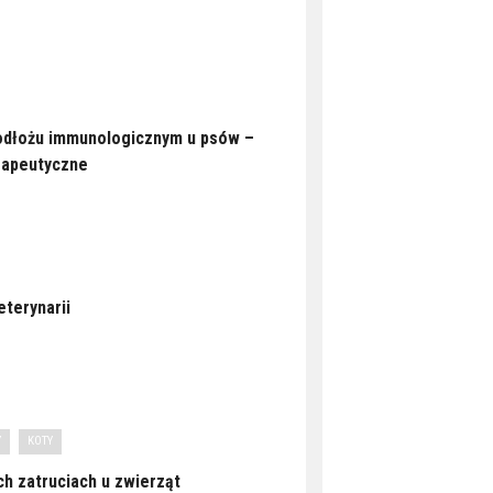
odłożu immunologicznym u psów –
rapeutyczne
eterynarii
Y
KOTY
h zatruciach u zwierząt