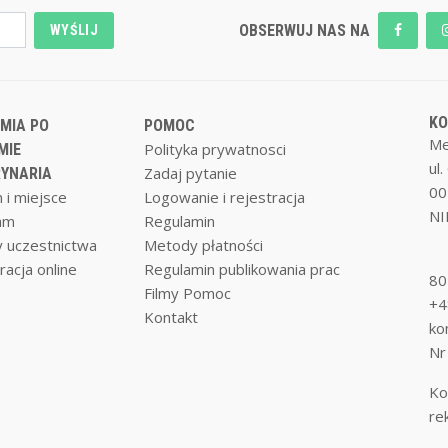
OBSERWUJ NAS NA
WYŚLIJ
K
MIA PO
POMOC
Me
Polityka prywatnosci
MIE
ul
Zadaj pytanie
YNARIA
00
 i miejsce
Logowanie i rejestracja
NI
am
Regulamin
 uczestnictwa
Metody płatności
racja online
Regulamin publikowania prac
80
Filmy Pomoc
+4
Kontakt
ko
Nr
Ko
re