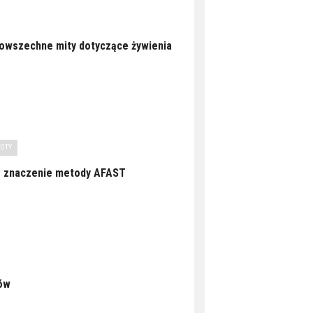
powszechne mity dotyczące żywienia
KOTY
 – znaczenie metody AFAST
ów