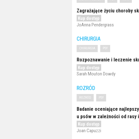
Zagrażające życiu choroby sk
Kup dostęp
JoAnna Pendergrass
CHIRURGIA
CHIRURGIA
PSY
Rozpoznawanie i leczenie sk
Kup dostęp
Sarah Mouton Dowdy
ROZRÓD
ROZRÓD
PSY
Badanie oceniające najlepszy
u psów w zależności od rasy i
Kup dostęp
Joan Capuzzi