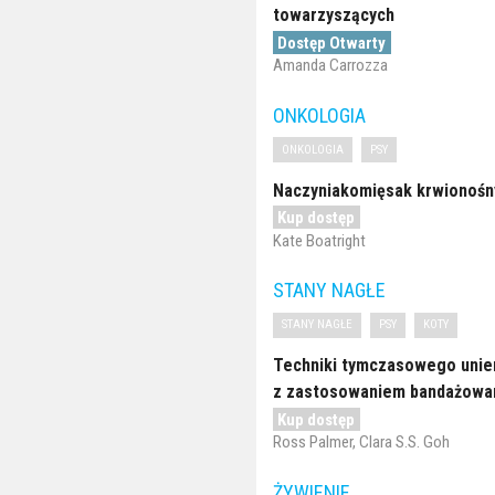
towarzyszących
Dostęp Otwarty
Amanda Carrozza
ONKOLOGIA
ONKOLOGIA
PSY
Naczyniakomięsak krwionośny
Kup dostęp
Kate Boatright
STANY NAGŁE
STANY NAGŁE
PSY
KOTY
Techniki tymczasowego unie
z zastosowaniem bandażowani
Kup dostęp
Ross Palmer, Clara S.S. Goh
ŻYWIENIE