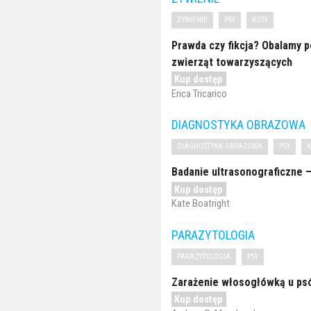
ŻYWIENIE
PSY
KOTY
Prawda czy fikcja? Obalamy 
zwierząt towarzyszących
Kup dostęp
Erica Tricarico
DIAGNOSTYKA OBRAZOWA
DIAGNOSTYKA OBRAZOWA
PSY
Badanie ultrasonograficzne
Kup dostęp
Kate Boatright
PARAZYTOLOGIA
PARAZYTOLOGIA
PSY
Zarażenie włosogłówką u ps
Kup dostęp