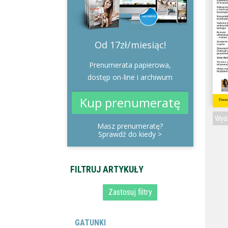
Od 17zł/miesiąc!
Prenumerata papierowa,
dostęp on-line i archiwum
Kup prenumeratę
Wyda
Masz prenumeratę?
Sprawdź do kiedy
>
GATUNKI