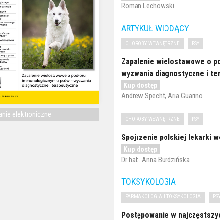
Roman Lechowski
ARTYKUŁ WIODĄCY
CHOROBY WEWNĘTRZNE
PSY
Zapalenie wielostawowe o p
wyzwania diagnostyczne i te
Kup dostęp
Andrew Specht, Aria Guarino
nie elektroniczne
CHOROBY WEWNĘTRZNE
PSY
Spojrzenie polskiej lekarki w
Kup dostęp
Dr hab. Anna Burdzińska
TOKSYKOLOGIA
FARMAKOLOGIA I TOKSYKOLOGIA
PS
Postępowanie w najczęstszyc