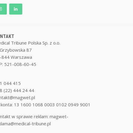
ONTAKT
dical Tribune Polska Sp. z o.o.
. Grzybowska 87
-844 Warszawa
P: 521-008-60-45
1 044 415
8 (22) 444 24 44
ntakt@magwet.pl
 konta: 13 1600 1068 0003 0102 0949 9001
ntakt w sprawie reklam:
magwet-
klama@medical-tribune.pl