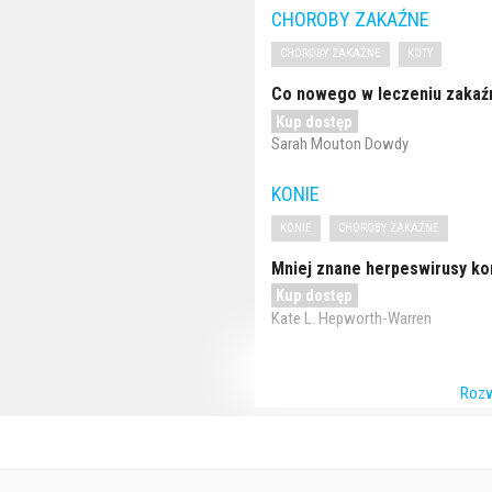
CHOROBY ZAKAŹNE
CHOROBY ZAKAŹNE
KOTY
Co nowego w leczeniu zakaź
Kup dostęp
Sarah Mouton Dowdy
KONIE
KONIE
CHOROBY ZAKAŹNE
Mniej znane herpeswirusy ko
Kup dostęp
Kate L. Hepworth-Warren
Rozw