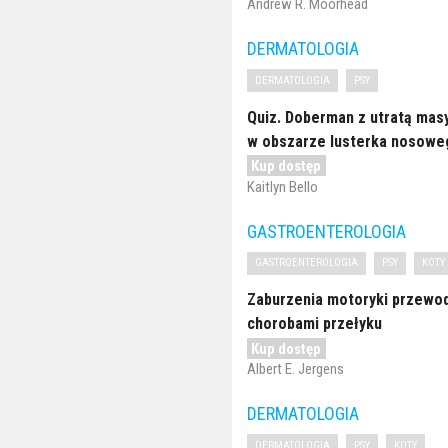
Andrew R. Moorhead
DERMATOLOGIA
DERMATOLOGIA
PSY
Quiz. Doberman z utratą masy
w obszarze lusterka nosowe
Kup dostęp
Kaitlyn Bello
GASTROENTEROLOGIA
GASTROENTEROLOGIA
PSY
KOTY
Zaburzenia motoryki przew
chorobami przełyku
Kup dostęp
Albert E. Jergens
DERMATOLOGIA
DERMATOLOGIA
PSY
KOTY