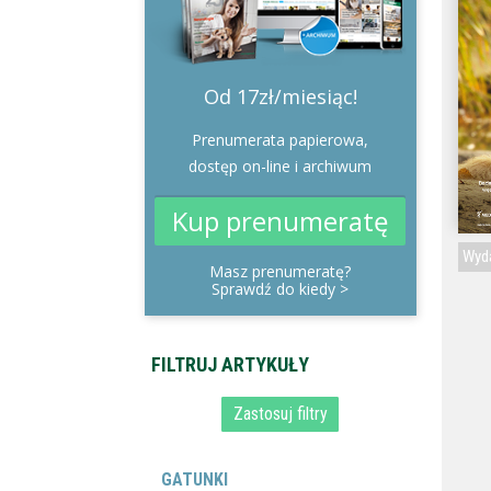
Od 17zł/miesiąc!
Prenumerata papierowa,
dostęp on-line i archiwum
Kup prenumeratę
Wyda
Masz prenumeratę?
Sprawdź do kiedy
>
GATUNKI