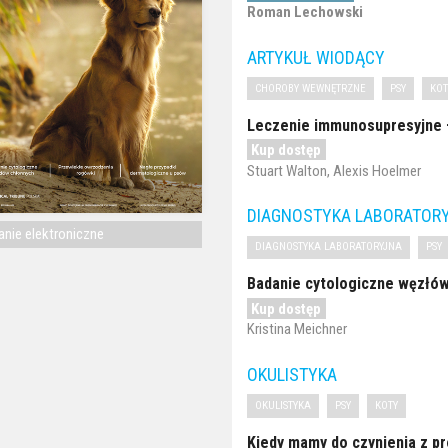
Roman Lechowski
ARTYKUŁ WIODĄCY
CHOROBY WEWNĘTRZNE
PSY
KOT
Leczenie immunosupresyjne –
Kup dostęp
Stuart Walton, Alexis Hoelmer
DIAGNOSTYKA LABORATOR
nie elektroniczne
DIAGNOSTYKA LABORATORYJNA
PSY
Badanie cytologiczne węzłó
Kup dostęp
Kristina Meichner
OKULISTYKA
OKULISTYKA
PSY
KOTY
Kiedy mamy do czynienia z 