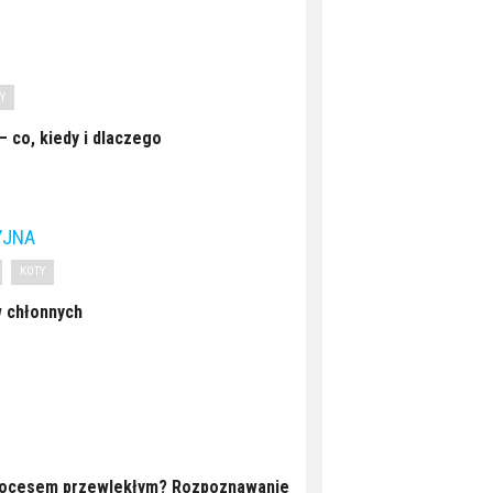
Y
 co, kiedy i dlaczego
YJNA
KOTY
w chłonnych
procesem przewlekłym? Rozpoznawanie