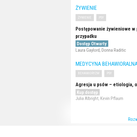
ŻYWIENIE
ŻYWIENIE
PSY
Postępowanie żywieniowe w p
przypadku
Dostęp Otwarty
Laura Gaylord, Donna Raditic
MEDYCYNA BEHAWIORALN
BEHAWIORYZM
PSY
Agresja u psów – etiologia, 
Kup dostęp
Julia Albright, Kevin Pflaum
Rozw