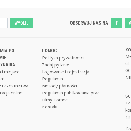
OBSERWUJ NAS NA
WYŚLIJ
K
MIA PO
POMOC
Me
Polityka prywatnosci
MIE
ul
Zadaj pytanie
YNARIA
00
 i miejsce
Logowanie i rejestracja
NI
am
Regulamin
 uczestnictwa
Metody płatności
racja online
Regulamin publikowania prac
80
Filmy Pomoc
+4
Kontakt
ko
Nr
Ko