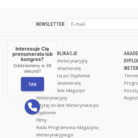
NEWSLETTER
Interesuje Cię
NASZE PUBLIKACJE
AKADE
prenumerata lub
kongres?
Magazyn Weterynaryjny
DYPLO
Oddzwonimy w
39
Zamów prenumeratę
WETER
sekund?
Weterynaria po Dyplomie
Termin
Zamów prenumeratę
Progr
TAK
Czytaj on-line Magazyn
Koszty
Weterynaryjny
Rejest
Czytaj on-line Weterynaria po
Dyplomie
Filmy
Rada Programowa Magazynu
Weterynaryjnego