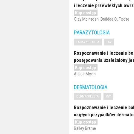
i leczenie przewlekłych owr
Kup dostęp
Clay McIntosh, Braidee C. Foote
PARAZYTOLOGIA
PARAZYTOLOGIA
PSY
Rozpoznawanie i leczenie bo
postępowania uzależniony je
Kup dostęp
Alaina Moon
DERMATOLOGIA
DERMATOLOGIA
PSY
Rozpoznawanie i leczenie ba
nagłych przypadków dermato
Kup dostęp
Bailey Brame