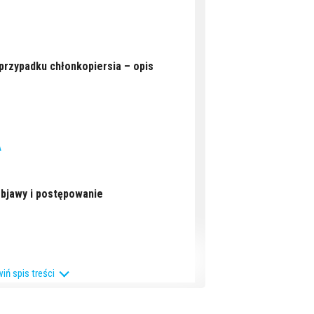
rzypadku chłonkopiersia – opis
A
objawy i postępowanie
iń spis treści