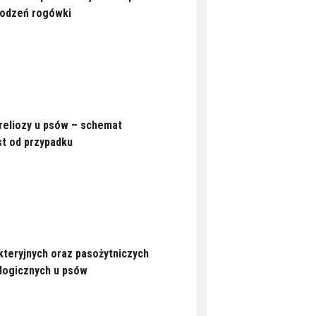
zodzeń rogówki
reliozy u psów – schemat
st od przypadku
kteryjnych oraz pasożytniczych
logicznych u psów