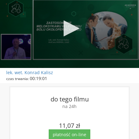
0
lek. wet. Konrad Kalisz
seconds
00:19:01
czas trwania:
of
59
DOSTĘP:
seconds
do tego filmu
na 24h
11,07 zł