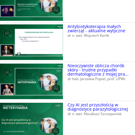
Antybiotykoterapia małych
zwierząt - aktualne wytyczne
dr n. wet. Wojciech Karlik
Nieoczywiste oblicza chorób
skóry - trudne przypadki
dermatologiczne z mojej pra...
dr hab. Jarosław Popiel, prof. UPWr
Czy AI jest przyszłością w
diagnostyce parazytologicznej
dr n. wet. Klaudiusz Szczepaniak