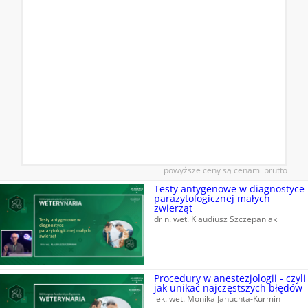
powyższe ceny są cenami brutto
Testy antygenowe w diagnostyce
parazytologicznej małych
zwierząt
dr n. wet. Klaudiusz Szczepaniak
Procedury w anestezjologii - czyli
jak unikać najczęstszych błędów
lek. wet. Monika Januchta-Kurmin