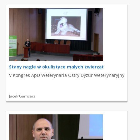
Stany nagłe w okulistyce małych zwierząt
V Kongres ApD Weterynaria Ostry Dyżur Weterynaryjny
Jacek Garncarz