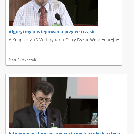
Algorytmy postępowania przy wstrząsie
V Kongres ApD Weterynaria Ostry Dyżur Weterynaryjny
Piotr Skrzypczak
Interwencje chirurgiczne w stanach nagłych układu