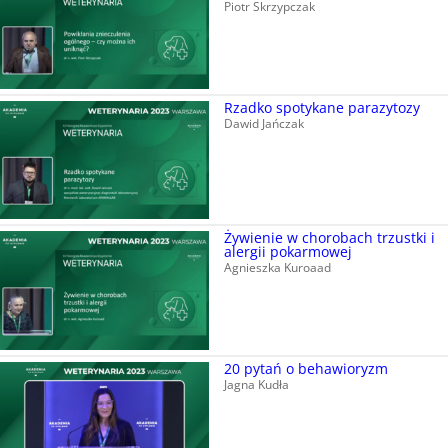
Piotr Skrzypczak
Rzadko spotykane parazytozy
Dawid Jańczak
Żywienie w chorobach trzustki i
alergii pokarmowej
Agnieszka Kuroaad
20 pytań o behawioryzm
Jagna Kudła