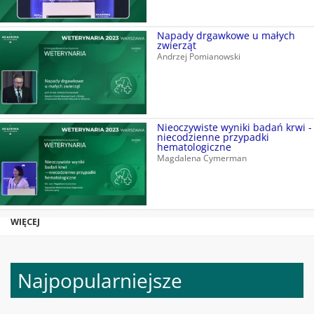
Napady drgawkowe u małych
zwierząt
Andrzej Pomianowski
Nieoczywiste wyniki badań krwi -
niecodzienne przypadki
hematologiczne
Magdalena Cymerman
WIĘCEJ
Najpopularniejsze