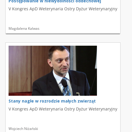
Postępowanie w niewydolności oddechowej
V Kongres ApD Weterynaria Ostry Dyżur Weterynaryjny
Magdalena Kalwas
Stany nagłe w rozrodzie małych zwierząt
V Kongres ApD Weterynaria Ostry Dyżur Weterynaryjny
Wojciech Niżański