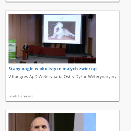
Stany nagłe w okulistyce małych zwierząt
V Kongres ApD Weterynaria Ostry Dyżur Weterynaryjny
Jacek Garncarz