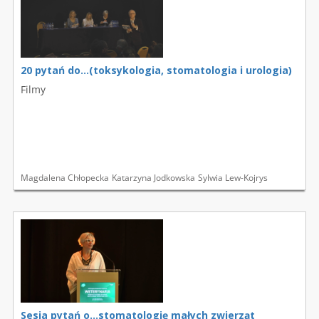
20 pytań do…(toksykologia, stomatologia i urologia)
Filmy
Magdalena Chłopecka
Katarzyna Jodkowska
Sylwia Lew-Kojrys
Sesja pytań o...stomatologię małych zwierząt