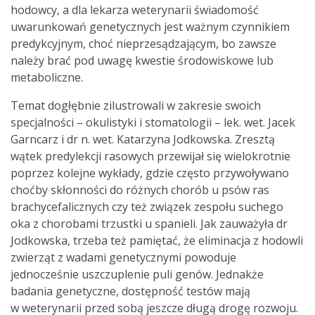
hodowcy, a dla lekarza weterynarii świadomość
uwarunkowań genetycznych jest ważnym czynnikiem
predykcyjnym, choć nieprzesądzającym, bo zawsze
należy brać pod uwagę kwestie środowiskowe lub
metaboliczne.
Temat dogłębnie zilustrowali w zakresie swoich
specjalności – okulistyki i stomatologii – lek. wet. Jacek
Garncarz i dr n. wet. Katarzyna Jodkowska. Zresztą
wątek predylekcji rasowych przewijał się wielokrotnie
poprzez kolejne wykłady, gdzie często przywoływano
choćby skłonności do różnych chorób u psów ras
brachycefa­licznych czy też związek zespołu suchego
oka z chorobami trzustki u spanieli. Jak zauważyła dr
Jodkowska, trzeba też pamiętać, że eliminacja z hodowli
zwierząt z wadami genetycznymi powoduje
jednocześnie uszczuplenie puli genów. Jednakże
badania genetyczne, dostępność testów mają
w weterynarii przed sobą jeszcze długą drogę rozwoju.