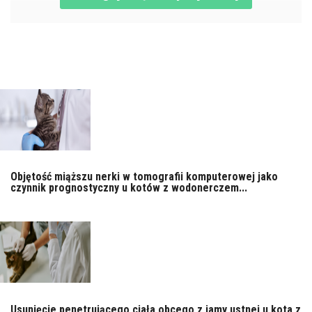
Objętość miąższu nerki w tomografii komputerowej jako
czynnik prognostyczny u kotów z wodonerczem...
Usunięcie penetrującego ciała obcego z jamy ustnej u kota z