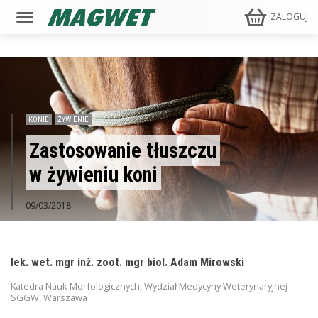
ZALOGUJ
KONIE
ŻYWIENIE
Zastosowanie tłuszczu
w żywieniu koni
09/03/2018
lek. wet. mgr inż. zoot. mgr biol. Adam Mirowski
Katedra Nauk Morfologicznych, Wydział Medycyny Weterynaryjnej
SGGW, Warszawa