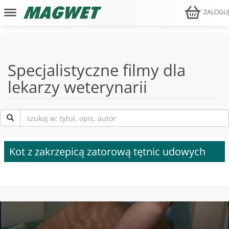
ZALOGU
Specjalistyczne filmy dla
lekarzy weterynarii
Kot z zakrzepicą zatorową tętnic udowych