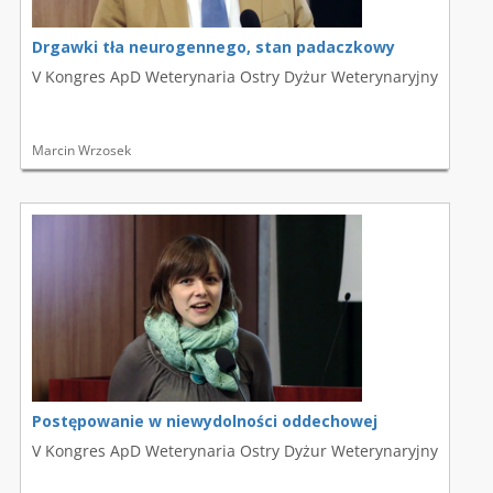
Drgawki tła neurogennego, stan padaczkowy
V Kongres ApD Weterynaria Ostry Dyżur Weterynaryjny
Marcin Wrzosek
Postępowanie w niewydolności oddechowej
V Kongres ApD Weterynaria Ostry Dyżur Weterynaryjny