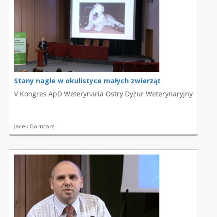
Stany nagłe w okulistyce małych zwierząt
V Kongres ApD Weterynaria Ostry Dyżur Weterynaryjny
Jacek Garncarz