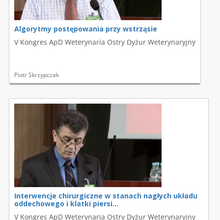
Algorytmy postępowania przy wstrząsie
V Kongres ApD Weterynaria Ostry Dyżur Weterynaryjny
Piotr Skrzypczak
Interwencje chirurgiczne w stanach nagłych układu
oddechowego i klatki piersi...
V Kongres ApD Weterynaria Ostry Dyżur Weterynaryjny