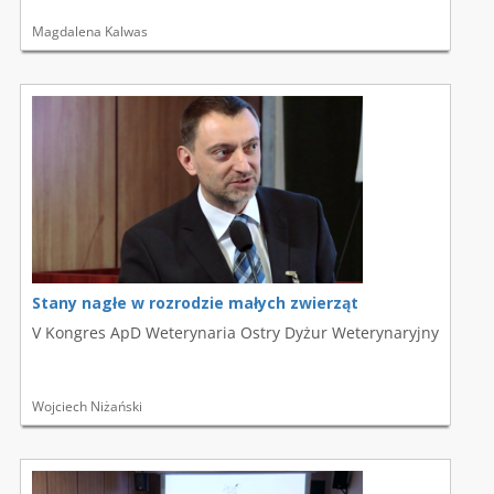
Magdalena Kalwas
Stany nagłe w rozrodzie małych zwierząt
V Kongres ApD Weterynaria Ostry Dyżur Weterynaryjny
Wojciech Niżański