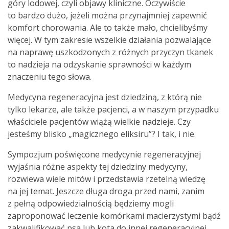
góry lodowej, czyli objawy kliniczne. Oczywiście
to bardzo dużo, jeżeli można przynajmniej zapewnić
komfort chorowania. Ale to także mało, chcielibyśmy
więcej. W tym zakresie wszelkie działania pozwalające
na naprawę uszkodzonych z różnych przyczyn tkanek
to nadzieja na odzyskanie sprawności w każdym
znaczeniu tego słowa.
Medycyna regeneracyjna jest dziedziną, z którą nie
tylko lekarze, ale także pacjenci, a w naszym przypadku
właściciele pacjentów wiążą wielkie nadzieje. Czy
jesteśmy blisko „magicznego eliksiru”? I tak, i nie.
Sympozjum poświęcone medycynie regeneracyjnej
wyjaśnia różne aspekty tej dziedziny medycyny,
rozwiewa wiele mitów i przedstawia rzetelną wiedzę
na jej temat. Jeszcze długa droga przed nami, zanim
z pełną odpowiedzialnością będziemy mogli
zaproponować leczenie komórkami macierzystymi bądź
zakwalifikować psa lub kota do innej regeneracyjnej