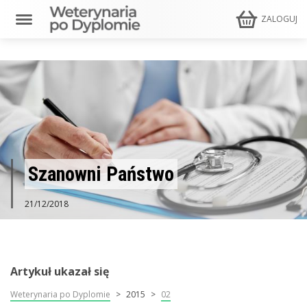
ZALOGUJ
Sza­now­ni Pań­stwo
21/12/2018
Artykuł ukazał się
Weterynaria po Dyplomie
2015
02