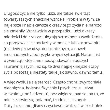
Długość życia nie tylko ludzi, ale także zwierząt
towarzyszących znacznie wzrosła. Problem w tym, że
najlepsze i najciekawsze okresy tego życia nie bardzo
się zmieniły. Wprawdzie w przypadku ludzi okresy
młodości i dojrzałości ulegają sztucznemu wydłużeniu,
co przejawia się chociażby w modzie lub zachowaniu
(niekiedy prowadząc do komicznych, a nawet
niesmacznych albo ryzykownych sytuacji). Natomiast
u zwierząt, które nie muszą udawać młodszych
i sprawniejszych, niż są, te dwa najpiękniejsze etapy
życia pozostają niestety takie jak dawno, dawno temu.
A więc wydłuża się starość. Często chora, zwyrodniała,
niedołężna, bolesna fizycznie i psychicznie. I trwa
w swoim „upośledzeniu”, bez większej nadziei na to, że
minie. Łatwiej się połamać, trudniej się zagoić...
Dotychczas mogliśmy częściowo zwalczać wierzchołek