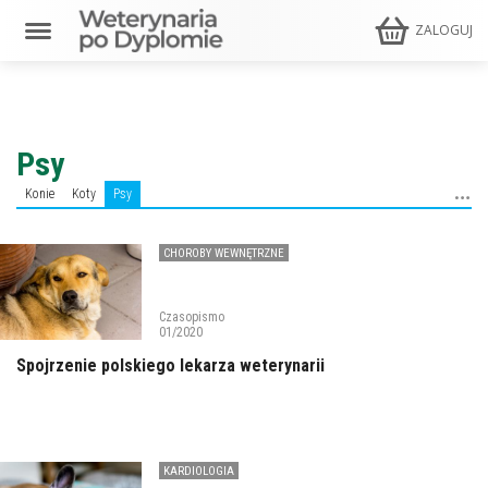
ZALOGUJ
Psy
Konie
Koty
Psy
CHOROBY WEWNĘTRZNE
Czasopismo
01/2020
Spojrzenie polskiego lekarza weterynarii
KARDIOLOGIA