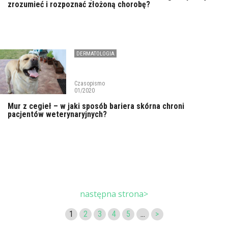
zrozumieć i rozpoznać złożoną chorobę?
DERMATOLOGIA
Czasopismo
01/2020
Mur z cegieł – w jaki sposób bariera skórna chroni
pacjentów weterynaryjnych?
następna strona>
1
2
3
4
5
...
>