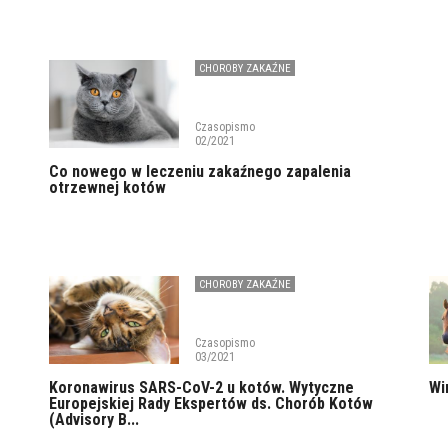
CHOROBY ZAKAŹNE
Czasopismo
02/2021
Co nowego w leczeniu zakaźnego zapalenia
otrzewnej kotów
CHOROBY ZAKAŹNE
Czasopismo
03/2021
Koronawirus SARS-CoV-2 u kotów. Wytyczne
Wi
Europejskiej Rady Ekspertów ds. Chorób Kotów
(Advisory B...