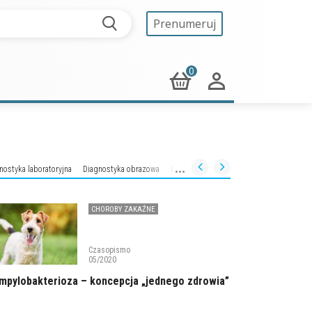
Prenumeruj
0
nostyka laboratoryjna
Diagnostyka obrazowa
Endokrynologia
Farmakologia i toksyk
CHOROBY ZAKAŹNE
Czasopismo
05/2020
mpylobakterioza – koncepcja „jednego zdrowia”