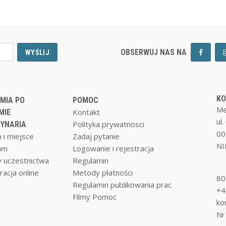
OBSERWUJ NAS NA
WYŚLIJ
K
MIA PO
POMOC
Me
Kontakt
MIE
ul
Polityka prywatnosci
YNARIA
00
 i miejsce
Zadaj pytanie
NI
am
Logowanie i rejestracja
 uczestnictwa
Regulamin
racja online
Metody płatności
80
Regulamin publikowania prac
+4
Filmy Pomoc
ko
Nr