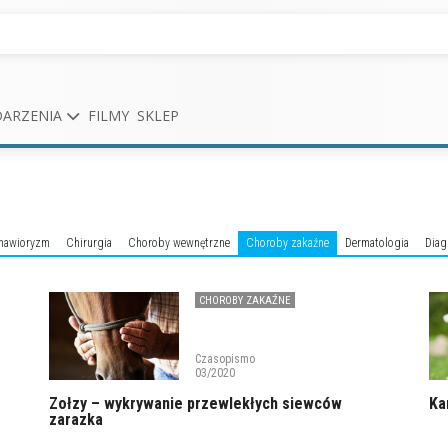
ARZENIA
FILMY
SKLEP
hawioryzm
Chirurgia
Choroby wewnętrzne
Choroby zakaźne
Dermatologia
Diag
CHOROBY ZAKAŹNE
Czasopismo
03/2020
Zołzy – wykrywanie przewlekłych siewców
Ka
zarazka