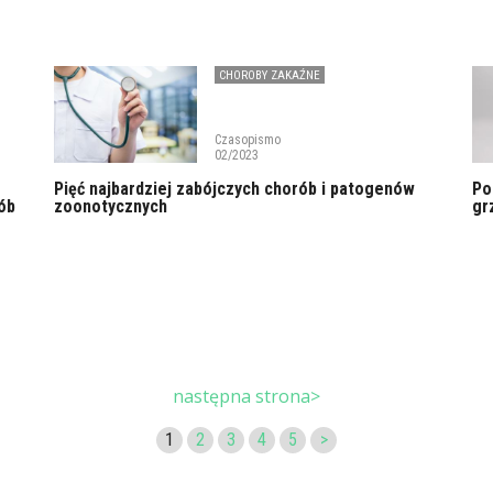
CHOROBY ZAKAŹNE
Czasopismo
02/2023
Pięć najbardziej zabójczych chorób i patogenów
Po
ób
zoonotycznych
gr
następna strona>
1
2
3
4
5
>