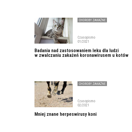
CHOROBY ZAKAŹNE
Czasopismo
01/2021
Badania nad zastosowaniem leku dla ludzi
w zwalczaniu zakażeń koronawirusem u kotów
CHOROBY ZAKAŹNE
Czasopismo
02/2021
Mniej znane herpeswirusy koni