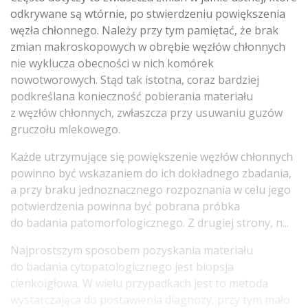
odkrywane są wtórnie, po stwierdzeniu powiększenia
węzła chłonnego. Należy przy tym pamiętać, że brak
zmian makroskopowych w obrębie węzłów chłonnych
nie wyklucza obecności w nich komórek
nowotworowych. Stąd tak istotna, coraz bardziej
podkreślana konieczność pobierania materiału
z węzłów chłonnych, zwłaszcza przy usuwaniu guzów
gruczołu mlekowego.
Każde utrzymujące się powiększenie węzłów chłonnych
powinno być wskazaniem do ich dokładnego zbadania,
a przy braku jednoznacznego rozpoznania w celu jego
potwierdzenia powinna być pobrana próbka
do badania patomorfologicznego. Z drugiej strony, n...
Najprostszym sposobem pozyskania materiału
do badania cytopatologicznego jest biopsja
cienkoigłowa. W wielu przypadkach jest to metoda
wystarczająca do postawienia diagnozy, przy tym mało