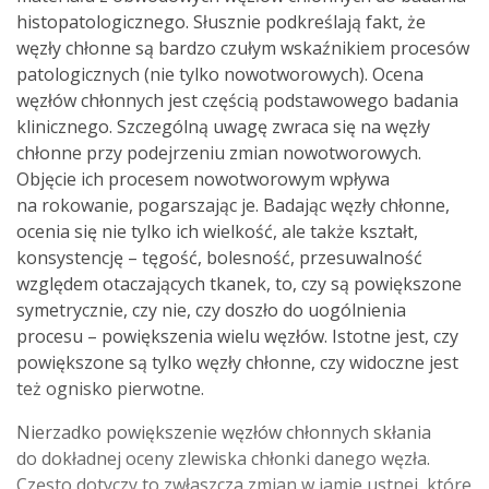
histopatologicznego. Słusznie podkreślają fakt, że
węzły chłonne są bardzo czułym wskaźnikiem procesów
patologicznych (nie tylko nowotworowych). Ocena
węzłów chłonnych jest częścią podstawowego badania
klinicznego. Szczególną uwagę zwraca się na węzły
chłonne przy podejrzeniu zmian nowotworowych.
Objęcie ich procesem nowotworowym wpływa
na rokowanie, pogarszając je. Badając węzły chłonne,
ocenia się nie tylko ich wielkość, ale także kształt,
konsystencję – tęgość, bolesność, przesuwalność
względem otaczających tkanek, to, czy są powiększone
symetrycznie, czy nie, czy doszło do uogólnienia
procesu – powiększenia wielu węzłów. Istotne jest, czy
powiększone są tylko węzły chłonne, czy widoczne jest
też ognisko pierwotne.
Nierzadko powiększenie węzłów chłonnych skłania
do dokładnej oceny zlewiska chłonki danego węzła.
Często dotyczy to zwłaszcza zmian w jamie ustnej, które