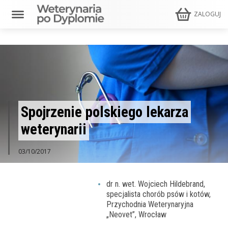
ZALOGUJ
Spojrzenie polskiego lekarza
weterynarii
03/10/2017
dr n. wet. Wojciech Hildebrand,
specjalista chorób psów i kotów,
Przychodnia Weterynaryjna
„Neovet”, Wrocław