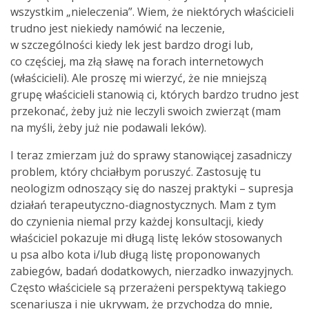
wszystkim „nieleczenia”. Wiem, że niektórych właścicieli
trudno jest niekiedy namówić na leczenie,
w szczególności kiedy lek jest bardzo drogi lub,
co częściej, ma złą sławę na forach internetowych
(właścicieli). Ale proszę mi wierzyć, że nie mniejszą
grupę właścicieli stanowią ci, których bardzo trudno jest
przekonać, żeby już nie leczyli swoich zwierząt (mam
na myśli, żeby już nie podawali leków).
I teraz zmierzam już do sprawy stanowiącej zasadniczy
problem, który chciałbym poruszyć. Zastosuję tu
neologizm odnoszący się do naszej praktyki – supresja
działań terapeutyczno-diagnostycznych. Mam z tym
do czynienia niemal przy każdej konsultacji, kiedy
właściciel pokazuje mi długą listę leków stosowanych
u psa albo kota i/lub długą listę proponowanych
zabiegów, badań dodatkowych, nierzadko inwazyjnych.
Często właściciele są przerażeni perspektywą takiego
scenariusza i nie ukrywam, że przychodzą do mnie,