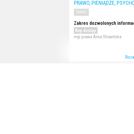
PRAWO, PIENIĄDZE, PSYCH
PRAWO
Zakres dozwolonych informac
Kup dostęp
mgr prawa Anna Słowińska
Rozw