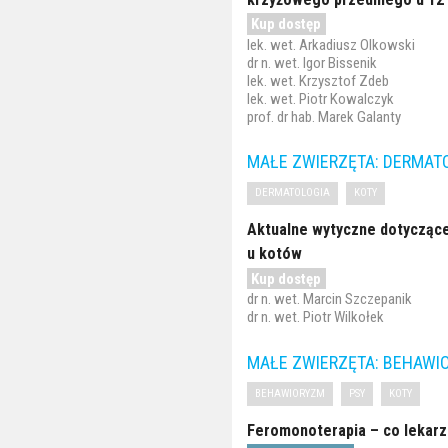
Kup dostęp
lek. wet. Arkadiusz Olkowski
dr n. wet. Igor Bissenik
lek. wet. Krzysztof Zdeb
lek. wet. Piotr Kowalczyk
prof. dr hab. Marek Galanty
MAŁE ZWIERZĘTA: DERMAT
DERMATOLOGIA
KOTY
Aktualne wytyczne dotyczące 
u kotów
Kup dostęp
dr n. wet. Marcin Szczepanik
dr n. wet. Piotr Wilkołek
MAŁE ZWIERZĘTA: BEHAWI
BEHAWIORYZM
PSY
KOTY
Feromonoterapia – co lekarz 