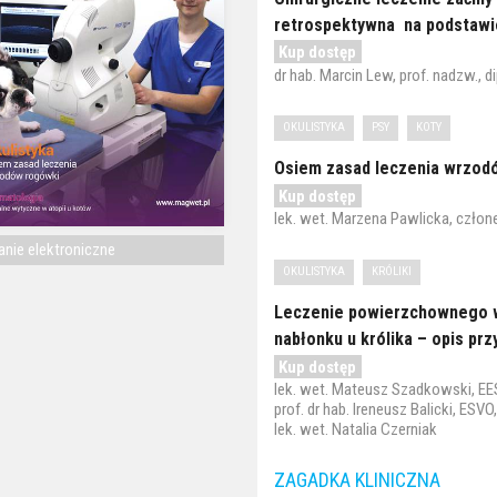
retrospektywna na podstawi
Kup dostęp
dr hab. Marcin Lew, prof. nadzw., d
OKULISTYKA
PSY
KOTY
Osiem zasad leczenia wrzod
Kup dostęp
lek. wet. Marzena Pawlicka, czło
nie elektroniczne
OKULISTYKA
KRÓLIKI
Leczenie powierzchownego w
nabłonku u królika – opis pr
Kup dostęp
lek. wet. Mateusz Szadkowski, E
prof. dr hab. Ireneusz Balicki, ESV
lek. wet. Natalia Czerniak
ZAGADKA KLINICZNA