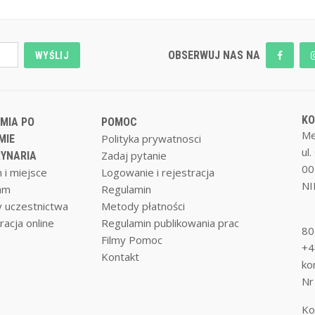
OBSERWUJ NAS NA
WYŚLIJ
K
MIA PO
POMOC
Me
Polityka prywatnosci
MIE
ul
Zadaj pytanie
YNARIA
00
 i miejsce
Logowanie i rejestracja
NI
am
Regulamin
 uczestnictwa
Metody płatności
racja online
Regulamin publikowania prac
80
Filmy Pomoc
+4
Kontakt
ko
Nr
Ko