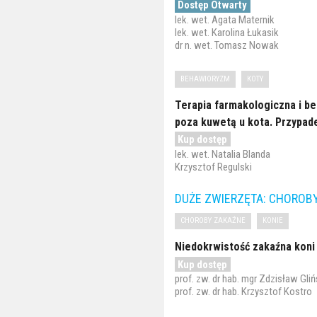
Dostęp Otwarty
lek. wet. Agata Maternik
lek. wet. Karolina Łukasik
dr n. wet. Tomasz Nowak
BEHAWIORYZM
KOTY
Terapia farmakologiczna i b
poza kuwetą u kota. Przypade
Kup dostęp
lek. wet. Natalia Blanda
Krzysztof Regulski
DUŻE ZWIERZĘTA: CHOROB
CHOROBY ZAKAŹNE
KONIE
Niedokrwistość zakaźna koni
Kup dostęp
prof. zw. dr hab. mgr Zdzisław Gliń
prof. zw. dr hab. Krzysztof Kostro