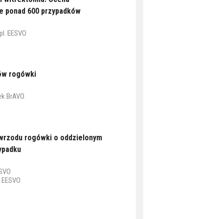
e ponad 600 przypadków
ipl. EESVO
ów rogówki
nek BrAVO
rzodu rogówki o oddzielonym
zypadku
ESVO
O, EESVO