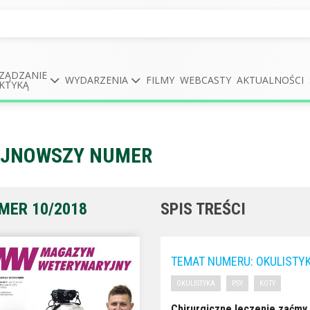
ZĄDZANIE
WYDARZENIA
FILMY
WEBCASTY
AKTUALNOŚCI
KTYKĄ
JNOWSZY NUMER
MER 10/2018
SPIS TREŚCI
TEMAT NUMERU: OKULISTY
OKULISTYKA
PSY
KOTY
Chirurgiczne leczenie zaćmy 