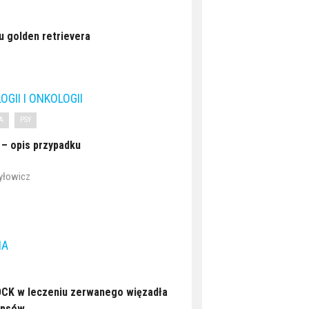
u golden retrievera
GII I ONKOLOGII
A
PSY
a – opis przypadku
pyłowicz
IA
CK w leczeniu zerwanego więzadła
 psów