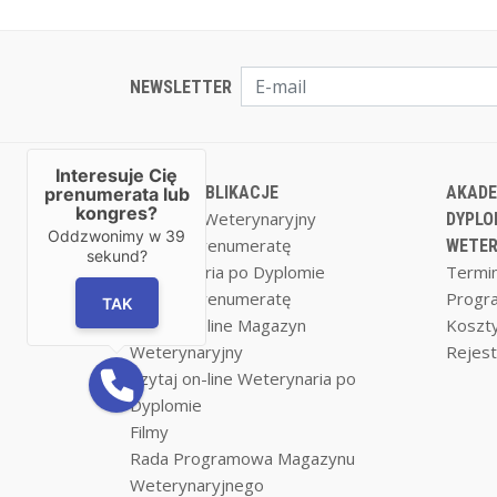
NEWSLETTER
Interesuje Cię
NASZE PUBLIKACJE
AKADE
prenumerata lub
kongres?
Magazyn Weterynaryjny
DYPLO
Oddzwonimy w
39
Zamów prenumeratę
WETER
sekund?
Weterynaria po Dyplomie
Termin
Zamów prenumeratę
Progr
TAK
Czytaj on-line Magazyn
Koszty
Weterynaryjny
Rejest
Czytaj on-line Weterynaria po
Dyplomie
Filmy
Rada Programowa Magazynu
Weterynaryjnego