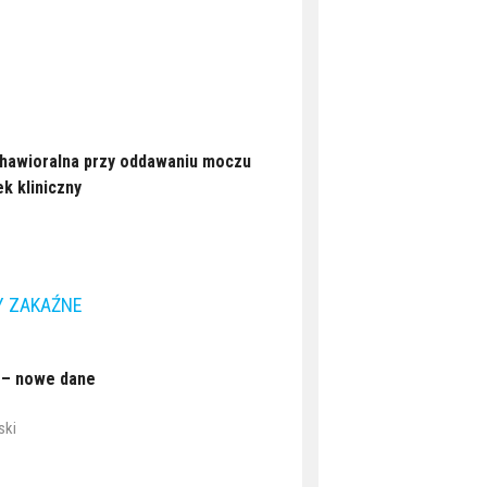
ehawioralna przy oddawaniu moczu
k kliniczny
Y ZAKAŹNE
 – nowe dane
ski