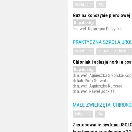
ONKOLOGIA
PSY
Guz na kończynie piersiowej 
Kup dostęp
lek. wet. Katarzyna Purzycka
PRAKTYCZNA SZKOŁA UROLO
ONKOLOGIA
NEFROLOGIA I UROLOGI
Chłoniak i aplazja nerki u ps
Kup dostęp
dr n. wet. Agnieszka Sikorska-Ko
dr hab. Piotr Sławuta
dr n. wet. Agnieszka Kurosad
dr n. wet. Paweł Jonkisz
MAŁE ZWIERZĘTA: CHIRURG
CHIRURGIA
PSY
Zastosowanie systemu ISOLO
krzyżowego przedniego u 12