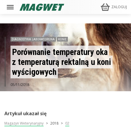
ZALOGUJ
DIAGNOSTYKA LABORATORYJNA
KONIE
Porównanie temperatury oka
z temperaturą rektalną u koni
wyścigowych
05/11/2018
Artykuł ukazał się
Magazyn Weterynaryjny
2018
02