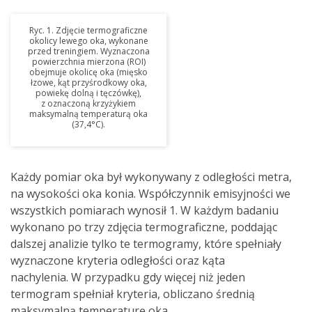
Ryc. 1. Zdjęcie termograficzne
okolicy lewego oka, wykonane
przed treningiem. Wyznaczona
powierzchnia mierzona (ROI)
obejmuje okolicę oka (mięsko
łzowe, kąt przyśrodkowy oka,
powiekę dolną i tęczówkę),
z oznaczoną krzyżykiem
maksymalną temperaturą oka
(37,4°C).
Każdy pomiar oka był wykonywany z odległości metra,
na wysokości oka konia. Współczynnik emisyjności we
wszystkich pomiarach wynosił 1. W każdym badaniu
wykonano po trzy zdjęcia termograficzne, poddając
dalszej analizie tylko te termogramy, które spełniały
wyznaczone kryteria odległości oraz kąta
nachylenia. W przypadku gdy więcej niż jeden
termogram spełniał kryteria, obliczano średnią
maksymalną temperaturę oka.