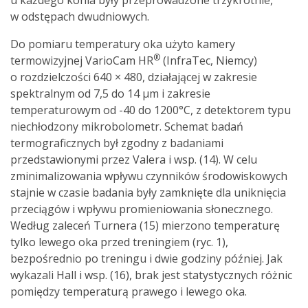
u każdego konia były przeprowadzone trzykrotnie,
w odstępach dwudniowych.
Do pomiaru temperatury oka użyto kamery
®
termowizyjnej VarioCam HR
(InfraTec, Niemcy)
o rozdzielczości 640 × 480, działającej w zakresie
spektralnym od 7,5 do 14 µm i zakresie
temperaturowym od -40 do 1200°C, z detektorem typu
niechłodzony mikrobolometr. Schemat badań
termograficznych był zgodny z badaniami
przedstawionymi przez Valera i wsp. (14). W celu
zminimalizowania wpływu czynników środowiskowych
stajnie w czasie badania były zamknięte dla uniknięcia
przeciągów i wpływu promieniowania słonecznego.
Według zaleceń Turnera (15) mierzono temperaturę
tylko lewego oka przed treningiem (ryc. 1),
bezpośrednio po treningu i dwie godziny później. Jak
wykazali Hall i wsp. (16), brak jest statystycznych różnic
pomiędzy temperaturą prawego i lewego oka.