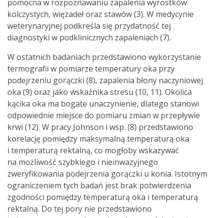
pomocna w rozpoznawaniu zapalenia wyrostków
kolczystych, więzadeł oraz stawów (3). W medycynie
weterynaryjnej podkreśla się przydatność tej
diagnostyki w podklinicznych zapaleniach (7).
W ostatnich badaniach przedstawiono wykorzystanie
termografii w pomiarze temperatury oka przy
podejrzeniu gorączki (8), zapalenia błony naczyniowej
oka (9) oraz jako wskaźnika stresu (10, 11). Okolica
kącika oka ma bogate unaczynienie, dlatego stanowi
odpowiednie miejsce do pomiaru zmian w przepływie
krwi (12). W pracy Johnson i wsp. (8) przedstawiono
korelację pomiędzy maksymalną temperaturą oka
i temperaturą rektalną, co mogłoby wskazywać
na możliwość szybkiego i nieinwazyjnego
zweryfikowania podejrzenia gorączki u konia. Istotnym
ograniczeniem tych badań jest brak potwierdzenia
zgodności pomiędzy temperaturą oka i temperaturą
rektalną. Do tej pory nie przedstawiono