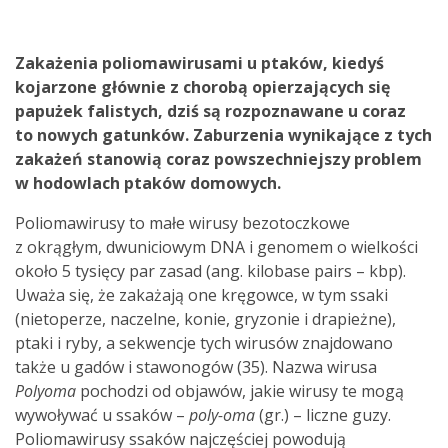
Zakażenia poliomawirusami u ptaków, kiedyś
kojarzone głównie z chorobą opierzających się
papużek falistych, dziś są rozpoznawane u coraz
to nowych gatunków. Zaburzenia wynikające z tych
zakażeń stanowią coraz powszechniejszy problem
w hodowlach ptaków domowych.
Poliomawirusy to małe wirusy bezotoczkowe
z okrągłym, dwuniciowym DNA i genomem o wielkości
około 5 tysięcy par zasad (ang. kilobase pairs – kbp).
Uważa się, że zakażają one kręgowce, w tym ssaki
(nietoperze, naczelne, konie, gryzonie i drapieżne),
ptaki i ryby, a sekwencje tych wirusów znajdowano
także u gadów i stawonogów (35). Nazwa wirusa
Polyoma
pochodzi od objawów, jakie wirusy te mogą
wywoływać u ssaków –
poly-oma
(gr.) – liczne guzy.
Poliomawirusy ssaków najczęściej powodują