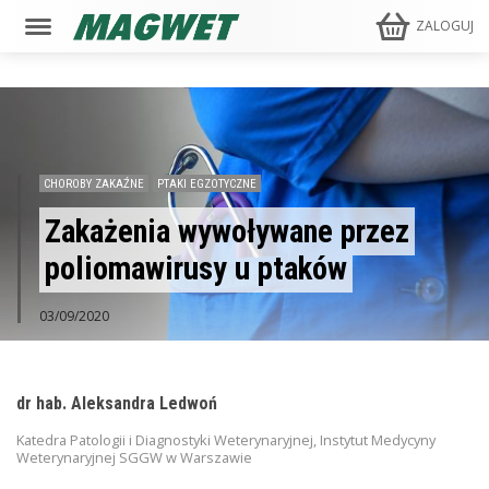
ZALOGUJ
CHOROBY ZAKAŹNE
PTAKI EGZOTYCZNE
Zakażenia wywoływane przez
poliomawirusy u ptaków
03/09/2020
dr hab. Aleksandra Ledwoń
Katedra Patologii i Diagnostyki Weterynaryjnej, Instytut Medycyny
Weterynaryjnej SGGW w Warszawie