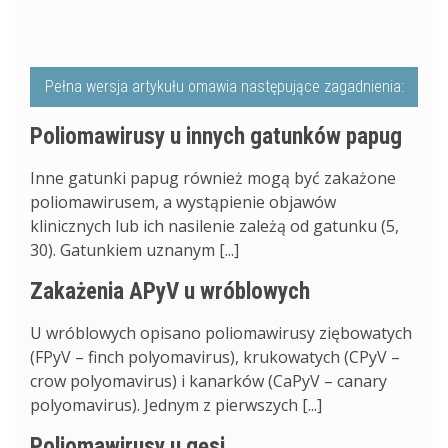
Pełna wersja artykułu omawia następujące zagadnienia:
Poliomawirusy u innych gatunków papug
Inne gatunki papug również mogą być zakażone
poliomawirusem, a wystąpienie objawów
klinicznych lub ich nasilenie zależą od gatunku (5,
30). Gatunkiem uznanym [...]
Zakażenia APyV u wróblowych
U wróblowych opisano poliomawirusy ziębowatych
(FPyV – finch polyomavirus), krukowatych (CPyV –
crow polyomavirus) i kanarków (CaPyV – canary
polyomavirus). Jednym z pierwszych [...]
Poliomawirusy u gęsi