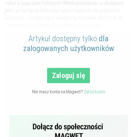
roku u papużek falistych (Mellopsittacus undulatus)
jako przyczyna choroby opierzających się papużek
falistych – Budgerigar Fledgling Disease (BFD) (3, 4).
Choroba ta zaczyna się u młodych papuże...
Artykuł dostępny tylko
dla
zalogowanych użytkowników
Zaloguj się
Nie masz konta na Magwet?
Załóż konto