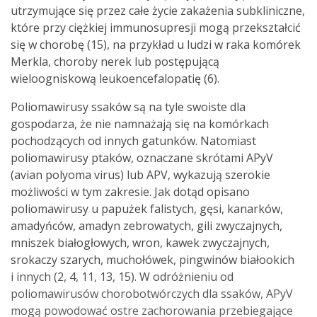
utrzymujące się przez całe życie zakażenia subkliniczne,
które przy ciężkiej immunosupresji mogą przekształcić
się w chorobę (15), na przykład u ludzi w raka komórek
Merkla, choroby nerek lub postępującą
wieloogniskową leukoencefalopatię (6).
Poliomawirusy ssaków są na tyle swoiste dla
gospodarza, że nie namnażają się na komórkach
pochodzących od innych gatunków. Natomiast
poliomawirusy ptaków, oznaczane skrótami APyV
(avian polyoma virus) lub APV, wykazują szerokie
możliwości w tym zakresie. Jak dotąd opisano
poliomawirusy u papużek falistych, gęsi, kanarków,
amadyńców, amadyn zebrowatych, gili zwyczajnych,
mniszek białogłowych, wron, kawek zwyczajnych,
srokaczy szarych, muchołówek, pingwinów białookich
i innych (2, 4, 11, 13, 15). W odróżnieniu od
poliomawirusów chorobotwórczych dla ssaków, APyV
mogą powodować ostre zachorowania przebiegające