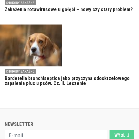
CHOROBY ZAKAŹNE
Zakażenia rotawirusowe u gołębi – nowy czy stary problem?
CHOROBY ZAKAŹNE
Bordetella bronchiseptica jako przyczyna odoskrzelowego
zapalenia płuc u psów. Cz. II. Leczenie
NEWSLETTER
WYŚLIJ