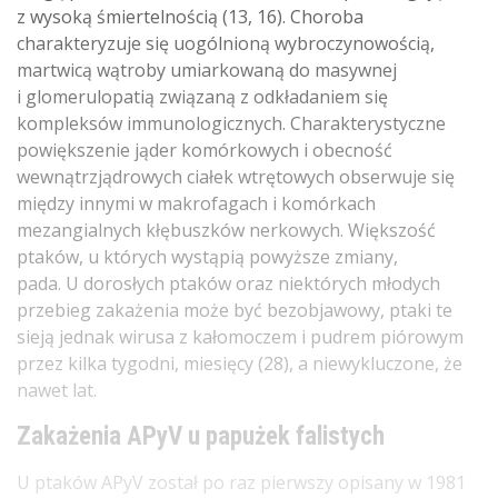
z wysoką śmiertelnością (13, 16). Choroba
charakteryzuje się uogólnioną wybroczynowością,
martwicą wątroby umiarkowaną do masywnej
i glomerulopatią związaną z odkładaniem się
kompleksów immunologicznych. Charakterystyczne
powiększenie jąder komórkowych i obecność
wewnątrzjądrowych ciałek wtrętowych obserwuje się
między innymi w makrofagach i komórkach
mezangialnych kłębuszków nerkowych. Większość
ptaków, u których wystąpią powyższe zmiany,
pada. U dorosłych ptaków oraz niektórych młodych
przebieg zakażenia może być bezobjawowy, ptaki te
sieją jednak wirusa z kałomoczem i pudrem piórowym
przez kilka tygodni, miesięcy (28), a niewykluczone, że
nawet lat.
Zakażenia APyV u papużek falistych
U ptaków APyV został po raz pierwszy opisany w 1981