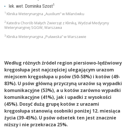
1
lek. wet. Dominika Szost
1
Klinika Weterynaryjna „Auxilium” w Milanówku
2
Katedra Chorób Małych Zwierząt z Kliniką, Wydział Medycyny
Weterynaryjnej SGGW, Warszawa
3
Klinika Weterynaryjna „Puławska” w Warszawie
Według różnych źródeł region piersiowo-lędźwiowy
kręgosłupa jest najczęściej ulegającym urazom
miejscem kręgosłupa u psów (50-58%) i kotów (49-
83%). U psów główną przyczyną urazów są wypadki
komunikacyjne (53%), a u kotów zarówno wypadki
komunikacyjne (41%), jak i upadki z wysokości
(45%). Dosyć dużą grupę kotów z urazami
kręgosłupa stanowią osobniki poniżej 12. miesiąca
życia (39-45%). U psów odsetek ten jest znacznie
niższy i nie przekracza 25%.