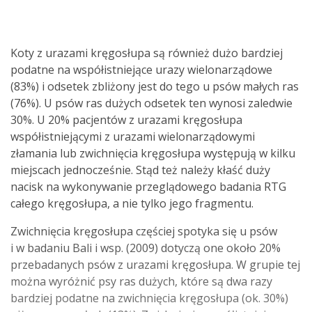
Koty z urazami kręgosłupa są również dużo bardziej
podatne na współistniejące urazy wielonarządowe
(83%) i odsetek zbliżony jest do tego u psów małych ras
(76%). U psów ras dużych odsetek ten wynosi zaledwie
30%. U 20% pacjentów z urazami kręgosłupa
współistniejącymi z urazami wielonarządowymi
złamania lub zwichnięcia kręgosłupa występują w kilku
miejscach jednocześnie. Stąd też należy kłaść duży
nacisk na wykonywanie przeglądowego badania RTG
całego kręgosłupa, a nie tylko jego fragmentu.
Zwichnięcia kręgosłupa częściej spotyka się u psów
i w badaniu Bali i wsp. (2009) dotyczą one około 20%
przebadanych psów z urazami kręgosłupa. W grupie tej
można wyróżnić psy ras dużych, które są dwa razy
bardziej podatne na zwichnięcia kręgosłupa (ok. 30%)