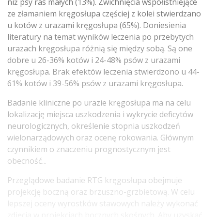
niż psy ras małych (13%). Zwichnięcia współistniejące
ze złamaniem kręgosłupa częściej z kolei stwierdzano
u kotów z urazami kręgosłupa (65%). Doniesienia
literatury na temat wyników leczenia po przebytych
urazach kręgosłupa różnią się między sobą. Są one
dobre u 26-36% kotów i 24-48% psów z urazami
kręgosłupa. Brak efektów leczenia stwierdzono u 44-
61% kotów i 39-56% psów z urazami kręgosłupa.
Badanie kliniczne po urazie kręgosłupa ma na celu
lokalizację miejsca uszkodzenia i wykrycie deficytów
neurologicznych, określenie stopnia uszkodzeń
wielonarządowych oraz ocenę rokowania. Głównym
czynnikiem o znaczeniu prognostycznym jest
obecność...
Przeglądowe badanie RTG kręgosłupa obejmuje
projekcję boczną oraz brzuszno-grzbietową. W celu
lepszej oceny wyrostków stawowych należy wykonać
zdjęcia w projekcjach bocznych skośnych. Aby uzyskać