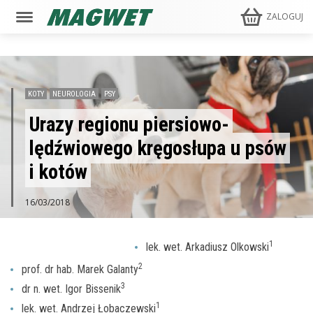
ZALOGUJ
KOTY
NEUROLOGIA
PSY
Urazy regionu piersiowo-
lędźwiowego kręgosłupa u psów
i kotów
16/03/2018
1
lek. wet. Arkadiusz Olkowski
2
prof. dr hab. Marek Galanty
3
dr n. wet. Igor Bissenik
1
lek. wet. Andrzej Łobaczewski