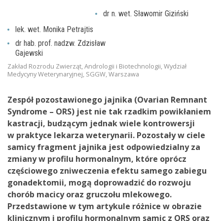
dr n. wet. Sławomir Giziński
lek. wet. Monika Petrajtis
dr hab. prof. nadzw. Zdzisław
Gajewski
Zakład Rozrodu Zwierząt, Andrologii i Biotechnologii, Wydział
Medycyny Weterynaryjnej, SGGW, Warszawa
Zespół pozostawionego jajnika (Ovarian Remnant
Syndrome – ORS) jest nie tak rzadkim powikłaniem
kastracji, budzącym jednak wiele kontrowersji
w praktyce lekarza weterynarii. Pozostały w ciele
samicy fragment jajnika jest odpowiedzialny za
zmiany w profilu hormonalnym, które oprócz
częściowego zniweczenia efektu samego zabiegu
gonadektomii, mogą doprowadzić do rozwoju
chorób macicy oraz gruczołu mlekowego.
Przedstawione w tym artykule różnice w obrazie
klinicznym i profilu hormonalnym samic z ORS oraz