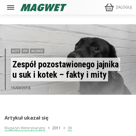
ZALOGUJ
KOTY
PSY
ROZRÓD
Zespół pozostawionego jajnika
u suk i kotek – fakty i mity
15/03/2018
Artykuł ukazał się
Magazyn Weterynaryjny
2011
08