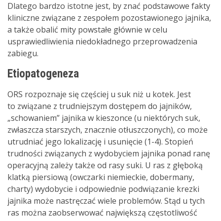
Dlatego bardzo istotne jest, by znać podstawowe fakty
kliniczne związane z zespołem pozostawionego jajnika,
a także obalić mity powstałe głównie w celu
usprawiedliwienia niedokładnego przeprowadzenia
zabiegu.
Etiopatogeneza
ORS rozpoznaje się częściej u suk niż u kotek. Jest
to związane z trudniejszym dostępem do jajników,
„schowaniem” jajnika w kieszonce (u niektórych suk,
zwłaszcza starszych, znacznie otłuszczonych), co może
utrudniać jego lokalizację i usunięcie (1-4). Stopień
trudności związanych z wydobyciem jajnika ponad ranę
operacyjną zależy także od rasy suki. U ras z głęboką
klatką piersiową (owczarki niemieckie, dobermany,
charty) wydobycie i odpowiednie podwiązanie krezki
jajnika może nastręczać wiele problemów. Stąd u tych
ras można zaobserwować największą częstotliwość