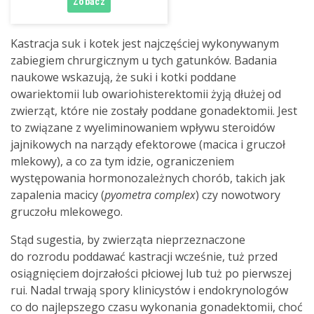
Kastracja suk i kotek jest najczęściej wykonywanym
zabiegiem chrurgicznym u tych gatunków. Badania
naukowe wskazują, że suki i kotki poddane
owariektomii lub owariohisterektomii żyją dłużej od
zwierząt, które nie zostały poddane gonadektomii. Jest
to związane z wyeliminowaniem wpływu steroidów
jajnikowych na narządy efektorowe (macica i gruczoł
mlekowy), a co za tym idzie, ograniczeniem
występowania hormonozależnych chorób, takich jak
zapalenia macicy (
pyometra complex
) czy nowotwory
gruczołu mlekowego.
Stąd sugestia, by zwierząta nieprzeznaczone
do rozrodu poddawać kastracji wcześnie, tuż przed
osiągnięciem dojrzałości płciowej lub tuż po pierwszej
rui. Nadal trwają spory klinicystów i endokrynologów
co do najlepszego czasu wykonania gonadektomii, choć