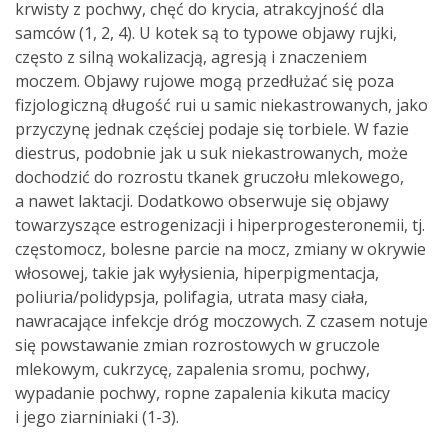
krwisty z pochwy, chęć do krycia, atrakcyjność dla
samców (1, 2, 4). U kotek są to typowe objawy rujki,
często z silną wokalizacją, agresją i znaczeniem
moczem. Objawy rujowe mogą przedłużać się poza
fizjologiczną długość rui u samic niekastrowanych, jako
przyczynę jednak częściej podaje się torbiele. W fazie
diestrus, podobnie jak u suk niekastrowanych, może
dochodzić do rozrostu tkanek gruczołu mlekowego,
a nawet laktacji. Dodatkowo obserwuje się objawy
towarzyszące estrogenizacji i hiperprogesteronemii, tj.
częstomocz, bolesne parcie na mocz, zmiany w okrywie
włosowej, takie jak wyłysienia, hiperpigmentacja,
poliuria/polidypsja, polifagia, utrata masy ciała,
nawracające infekcje dróg moczowych. Z czasem notuje
się powstawanie zmian rozrostowych w gruczole
mlekowym, cukrzycę, zapalenia sromu, pochwy,
wypadanie pochwy, ropne zapalenia kikuta macicy
i jego ziarniniaki (1-3).