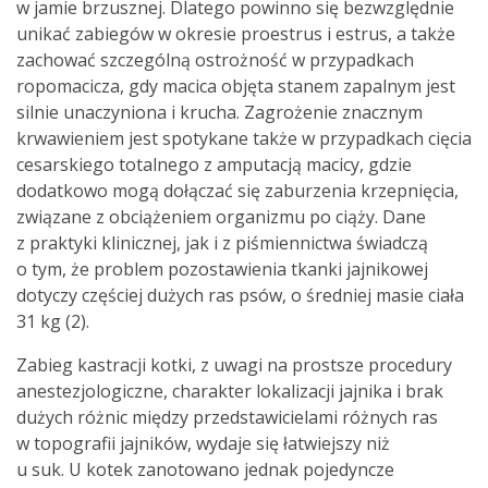
w jamie brzusznej. Dlatego powinno się bezwzględnie
unikać zabiegów w okresie proestrus i estrus, a także
zachować szczególną ostrożność w przypadkach
ropomacicza, gdy macica objęta stanem zapalnym jest
silnie unaczyniona i krucha. Zagrożenie znacznym
krwawieniem jest spotykane także w przypadkach cięcia
cesarskiego totalnego z amputacją macicy, gdzie
dodatkowo mogą dołączać się zaburzenia krzepnięcia,
związane z obciążeniem organizmu po ciąży. Dane
z praktyki klinicznej, jak i z piśmiennictwa świadczą
o tym, że problem pozostawienia tkanki jajnikowej
dotyczy częściej dużych ras psów, o średniej masie ciała
31 kg (2).
Zabieg kastracji kotki, z uwagi na prostsze procedury
anestezjologiczne, charakter lokalizacji jajnika i brak
dużych różnic między przedstawicielami różnych ras
w topografii jajników, wydaje się łatwiejszy niż
u suk. U kotek zanotowano jednak pojedyncze