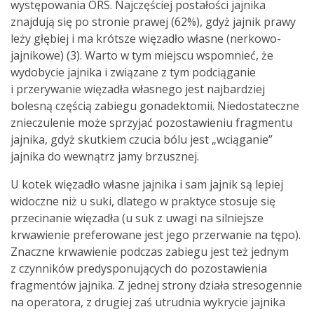
występowania ORS. Najczęściej postałości jajnika
znajdują się po stronie prawej (62%), gdyż jajnik prawy
leży głębiej i ma krótsze więzadło własne (nerkowo-
jajnikowe) (3). Warto w tym miejscu wspomnieć, że
wydobycie jajnika i związane z tym podciąganie
i przerywanie więzadła własnego jest najbardziej
bolesną częścią zabiegu gonadektomii. Niedostateczne
znieczulenie może sprzyjać pozostawieniu fragmentu
jajnika, gdyż skutkiem czucia bólu jest „wciąganie”
jajnika do wewnątrz jamy brzusznej.
U kotek więzadło własne jajnika i sam jajnik są lepiej
widoczne niż u suki, dlatego w praktyce stosuje się
przecinanie więzadła (u suk z uwagi na silniejsze
krwawienie preferowane jest jego przerwanie na tępo).
Znaczne krwawienie podczas zabiegu jest też jednym
z czynników predysponujących do pozostawienia
fragmentów jajnika. Z jednej strony działa stresogennie
na operatora, z drugiej zaś utrudnia wykrycie jajnika