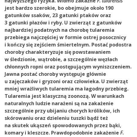
najwyższego ryzyka. Widmo zakaźne
F. tularensis
jest bardzo szerokie, bo obejmuje około 190
gatunków ssaków, 23 gatunki ptaków oraz
3 gatunki płazów i ryby. U zwierząt z gatunków
najbardziej podatnych na chorobę tularemia
przebiega najczęściej w formie ostrej posocznicy
i kończy się zejściem śmiertelnym. Postać podostra
choroby charakteryzuje się powstawaniem
w śledzionie, wątrobie, a szczególnie węzłach
chłonnych ropni oraz postępującym wyniszczeniem.
Jawna postać choroby występuje głównie
u zajęczaków i gryzoni oraz człowieka. U zwierząt
mniej wrażliwych tularemia ma łagodny przebieg.
Tularemia jest klasyczną zoonozą. W warunkach
naturalnych ludzie narażeni są na zakażenie
szczególnie przy ubijaniu chorych królików, ich
skórowaniu oraz dzieleniu tuszki bądź też
na skutek ukąszeń spowodowanych przez bąki,
komary i kleszcze. Prawdopodobnie zakażenie
F.