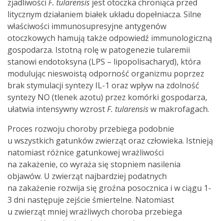
zjadliwości
F. tularensis
jest otoczka chroniąca przed
litycznym działaniem białek układu dopełniacza. Silne
właściwości immunosupresyjne antygenów
otoczkowych hamują także odpowiedź immunologiczną
gospodarza. Istotną rolę w patogenezie tularemii
stanowi endotoksyna (LPS – lipopolisacharyd), która
modulując nieswoistą odporność organizmu poprzez
brak stymulacji syntezy IL-1 oraz wpływ na zdolność
syntezy NO (tlenek azotu) przez komórki gospodarza,
ułatwia intensywny wzrost
F. tularensis
w makrofagach.
Proces rozwoju choroby przebiega podobnie
u wszystkich gatunków zwierząt oraz człowieka. Istnieją
natomiast różnice gatunkowej wrażliwości
na zakażenie, co wyraża się stopniem nasilenia
objawów. U zwierząt najbardziej podatnych
na zakażenie rozwija się groźna posocznica i w ciągu 1-
3 dni następuje zejście śmiertelne. Natomiast
u zwierząt mniej wrażliwych choroba przebiega