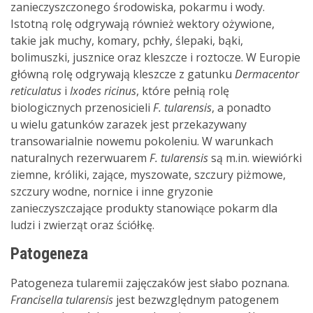
zanieczyszczonego środowiska, pokarmu i wody.
Istotną rolę odgrywają również wektory ożywione,
takie jak muchy, komary, pchły, ślepaki, bąki,
bolimuszki, jusznice oraz kleszcze i roztocze. W Europie
główną rolę odgrywają kleszcze z gatunku
Dermacentor
reticulatus
i
Ixodes ricinus
, które pełnią rolę
biologicznych przenosicieli
F. tularensis
, a ponadto
u wielu gatunków zarazek jest przekazywany
transowarialnie nowemu pokoleniu. W warunkach
naturalnych rezerwuarem
F. tularensis
są m.in. wiewiórki
ziemne, króliki, zające, myszowate, szczury piżmowe,
szczury wodne, nornice i inne gryzonie
zanieczyszczające produkty stanowiące pokarm dla
ludzi i zwierząt oraz ściółkę.
Patogeneza
Patogeneza tularemii zajęczaków jest słabo poznana.
Francisella tularensis
jest bezwzględnym patogenem