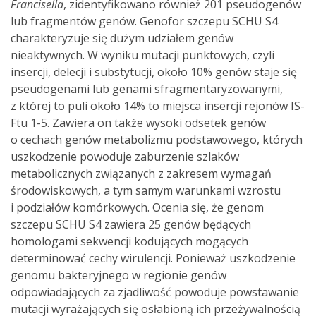
Francisella
, zidentyfikowano również 201 pseudogenów
lub fragmentów genów. Genofor szczepu SCHU S4
charakteryzuje się dużym udziałem genów
nieaktywnych. W wyniku mutacji punktowych, czyli
insercji, delecji i substytucji, około 10% genów staje się
pseudogenami lub genami sfragmentaryzowanymi,
z której to puli około 14% to miejsca insercji rejonów IS-
Ftu 1-5. Zawiera on także wysoki odsetek genów
o cechach genów metabolizmu podstawowego, których
uszkodzenie powoduje zaburzenie szlaków
metabolicznych związanych z zakresem wymagań
środowiskowych, a tym samym warunkami wzrostu
i podziałów komórkowych. Ocenia się, że genom
szczepu SCHU S4 zawiera 25 genów będących
homologami sekwencji kodujących mogących
determinować cechy wirulencji. Ponieważ uszkodzenie
genomu bakteryjnego w regionie genów
odpowiadających za zjadliwość powoduje powstawanie
mutacji wyrażających się osłabioną ich przeżywalnością