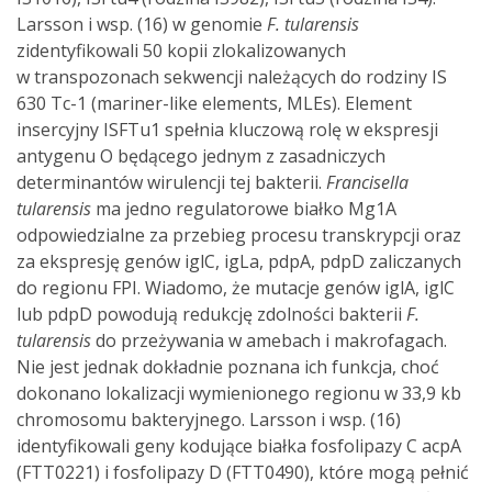
Larsson i wsp. (16) w genomie
F. tularensis
zidentyfikowali 50 kopii zlokalizowanych
w transpozonach sekwencji należących do rodziny IS
630 Tc-1 (mariner-like elements, MLEs). Element
insercyjny ISFTu1 spełnia kluczową rolę w ekspresji
antygenu O będącego jednym z zasadniczych
determinantów wirulencji tej bakterii.
Francisella
tularensis
ma jedno regulatorowe białko Mg1A
odpowiedzialne za przebieg procesu transkrypcji oraz
za ekspresję genów iglC, igLa, pdpA, pdpD zaliczanych
do regionu FPI. Wiadomo, że mutacje genów iglA, iglC
lub pdpD powodują redukcję zdolności bakterii
F.
tularensis
do przeżywania w amebach i makrofagach.
Nie jest jednak dokładnie poznana ich funkcja, choć
dokonano lokalizacji wymienionego regionu w 33,9 kb
chromosomu bakteryjnego. Larsson i wsp. (16)
identyfikowali geny kodujące białka fosfolipazy C acpA
(FTT0221) i fosfolipazy D (FTT0490), które mogą pełnić