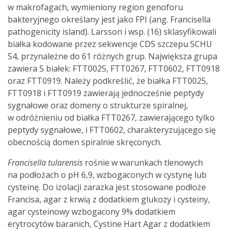
w makrofagach, wymieniony region genoforu
bakteryjnego określany jest jako FPI (ang. Francisella
pathogenicity island). Larsson i wsp. (16) sklasyfikowali
białka kodowane przez sekwencje CDS szczepu SCHU
S4, przynależne do 61 różnych grup. Największa grupa
zawiera 5 białek: FTT0025, FTT0267, FTT0602, FTT0918
oraz FTT0919. Należy podkreślić, że białka FTT0025,
FTT0918 i FTT0919 zawierają jednocześnie peptydy
sygnałowe oraz domeny o strukturze spiralnej,
w odróżnieniu od białka FTT0267, zawierającego tylko
peptydy sygnałowe, i FTT0602, charakteryzującego się
obecnością domen spiralnie skręconych.
Francisella tularensis
rośnie w warunkach tlenowych
na podłożach o pH 6,9, wzbogaconych w cystynę lub
cysteinę. Do izolacji zarazka jest stosowane podłoże
Francisa, agar z krwią z dodatkiem glukozy i cysteiny,
agar cysteinowy wzbogacony 9% dodatkiem
erytrocytów baranich, Cystine Hart Agar z dodatkiem