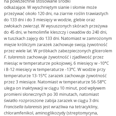
na powszechnie stosowane środki
odkażające. W wyschniętym sianie i słomie może
przeżywać około 120 dni, na ziarnie roślin trawiastych
do 133 dni i do 3 miesięcy w wodzie, glebie oraz
zwłokach zwierząt. W wysuszonych skórach przeżywa
do 45 dni, w hemolimfie kleszczy i owadów do 240 dni,
w tuszkach zajęcy do 133 dni. Natomiast w zamrożonym
mięsie króliczym zarazek zachowuje swoją żywotność
przez wiele lat. W próbkach zabezpieczonych glicerolem
F. tularensis
zachowuje żywotność i zjadliwość przez
miesiąc w temperaturze pokojowej, 6 miesięcy w -10°C
i 8-12 miesięcy w temperaturze -13°C. W wodzie przy
temperaturze 13-15°C zarazek zachowuje żywotność
przez 3 miesiące. Natomiast w temperaturze 56-58°C
ulega on inaktywacji w ciągu 10 minut, pod wpływem
promieni słonecznych po 30 minutach, natomiast
światło rozproszone zabija zarazek w ciągu 3 dni.
Francisella tularensis
jest wrażliwa na tetracykliny,
chloramfenikol, aminoglikozydy (streptomycyna,