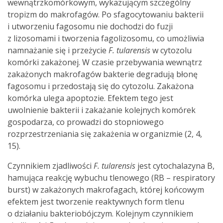
wewnątrzkomórkowym, wykazującym szczególny
tropizm do makrofagów. Po sfagocytowaniu bakterii
i utworzeniu fagosomu nie dochodzi do fuzji
z lizosomami i tworzenia fagolizosomu, co umożliwia
namnażanie się i przeżycie
F. tularensis
w cytozolu
komórki zakażonej. W czasie przebywania wewnątrz
zakażonych makrofagów bakterie degradują błonę
fagosomu i przedostają się do cytozolu. Zakażona
komórka ulega apoptozie. Efektem tego jest
uwolnienie bakterii i zakażanie kolejnych komórek
gospodarza, co prowadzi do stopniowego
rozprzestrzeniania się zakażenia w organizmie (2, 4,
15).
Czynnikiem zjadliwości
F. tularensis
jest cytochalazyna B,
hamująca reakcję wybuchu tlenowego (RB – respiratory
burst) w zakażonych makrofagach, której końcowym
efektem jest tworzenie reaktywnych form tlenu
o działaniu bakteriobójczym. Kolejnym czynnikiem