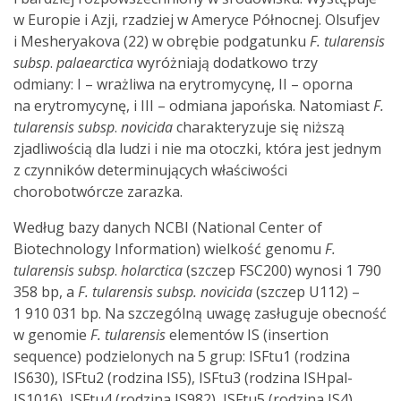
w Europie i Azji, rzadziej w Ameryce Północnej. Olsufjev
i Mesheryakova (22) w obrębie podgatunku
F. tularensis
subsp
.
palaearctica
wyróżniają dodatkowo trzy
odmiany: I – wrażliwa na erytromycynę, II – oporna
na erytromycynę, i III – odmiana japońska. Natomiast
F.
tularensis
subsp
.
novicida
charakteryzuje się niższą
zjadliwością dla ludzi i nie ma otoczki, która jest jednym
z czynników determinujących właściwości
chorobotwórcze zarazka.
Według bazy danych NCBI (National Center of
Biotechnology Information) wielkość genomu
F.
tularensis
subsp
.
holarctica
(szczep FSC200) wynosi 1 790
358 bp, a
F. tularensis
subsp.
novicida
(szczep U112) –
1 910 031 bp. Na szczególną uwagę zasługuje obecność
w genomie
F. tularensis
elementów IS (insertion
sequence) podzielonych na 5 grup: ISFtu1 (rodzina
IS630), ISFtu2 (rodzina IS5), ISFtu3 (rodzina ISHpal-
IS1016), ISFtu4 (rodzina IS982), ISFtu5 (rodzina IS4).