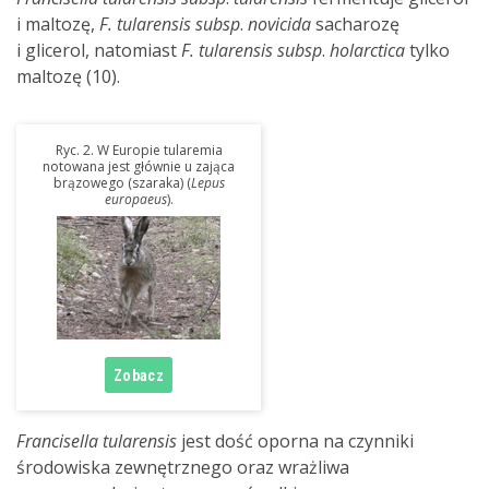
i maltozę,
F. tularensis subsp
.
novicida
sacharozę
i glicerol, natomiast
F. tularensis subsp
.
holarctica
tylko
maltozę (10).
Ryc. 2. W Europie tularemia
notowana jest głównie u zająca
brązowego (szaraka) (
Lepus
europaeus
).
Francisella tularensis
jest dość oporna na czynniki
środowiska zewnętrznego oraz wrażliwa