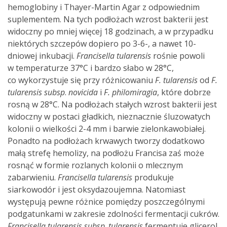
hemoglobiny i Thayer-Martin Agar z odpowiednim
suplementem. Na tych podłożach wzrost bakterii jest
widoczny po mniej więcej 18 godzinach, a w przypadku
niektórych szczepów dopiero po 3-6-, a nawet 10-
dniowej inkubacji.
Francisella tularensis
rośnie powoli
w temperaturze 37°C i bardzo słabo w 28°C,
co wykorzystuje się przy różnicowaniu
F. tularensis
od
F.
tularensis
subsp
.
novicida
i
F.
philomiragia
, które dobrze
rosną w 28°C. Na podłożach stałych wzrost bakterii jest
widoczny w postaci gładkich, nieznacznie śluzowatych
kolonii o wielkości 2-4 mm i barwie zielonkawobiałej.
Ponadto na podłożach krwawych tworzy dodatkowo
małą strefę hemolizy, na podłożu Francisa zaś może
rosnąć w formie rozlanych kolonii o mlecznym
zabarwieniu.
Francisella tularensis
produkuje
siarkowodór i jest oksydazoujemna. Natomiast
występują pewne różnice pomiędzy poszczególnymi
podgatunkami w zakresie zdolności fermentacji cukrów.
Francisella
tularensis subsp
.
tularensis
fermentuje glicerol