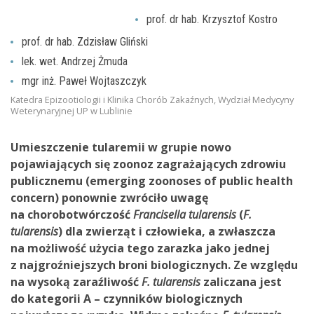
prof. dr hab. Krzysztof Kostro
prof. dr hab. Zdzisław Gliński
lek. wet. Andrzej Żmuda
mgr inż. Paweł Wojtaszczyk
Katedra Epizootiologii i Klinika Chorób Zakaźnych, Wydział Medycyny
Weterynaryjnej UP w Lublinie
Umieszczenie tularemii w grupie nowo
pojawiających się zoonoz zagrażających zdrowiu
publicznemu (emerging zoonoses of public health
concern) ponownie zwróciło uwagę
na chorobotwórczość
Francisella tularensis
(
F.
tularensis
) dla zwierząt i człowieka, a zwłaszcza
na możliwość użycia tego zarazka jako jednej
z najgroźniejszych broni biologicznych. Ze względu
na wysoką zaraźliwość
F. tularensis
zaliczana jest
do kategorii A – czynników biologicznych