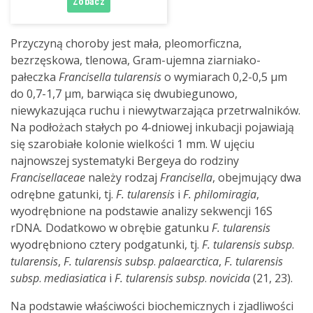
Przyczyną choroby jest mała, pleomorficzna,
bezrzęskowa, tlenowa, Gram-ujemna ziarniako-
pałeczka
Francisella tularensis
o wymiarach 0,2-0,5 µm
do 0,7-1,7 µm, barwiąca się dwubiegunowo,
niewykazująca ruchu i niewytwarzająca przetrwalników.
Na podłożach stałych po 4-dniowej inkubacji pojawiają
się szarobiałe kolonie wielkości 1 mm. W ujęciu
najnowszej systematyki Bergeya do rodziny
Francisellaceae
należy rodzaj
Francisella
, obejmujący dwa
odrębne gatunki, tj.
F.
tularensis
i
F.
philomiragia
,
wyodrębnione na podstawie analizy sekwencji 16S
rDNA
.
Dodatkowo w obrębie gatunku
F.
tularensis
wyodrębniono cztery podgatunki, tj.
F. tularensis
subsp
.
tularensis
,
F. tularensis
subsp
.
palaearctica
,
F. tularensis
subsp
.
mediasiatica
i
F. tularensis
subsp
.
novicida
(21, 23).
Na podstawie właściwości biochemicznych i zjadliwości