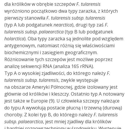
dla królików w obrębie szczepów
F. tularensis
wyróżniono początkowo dwa typy zarazka, z których
pierwszy stanowiła
F. tularensis
subsp
.
tularensis
(typ A lub podgatunek
nearctica
), drugi typ zaś
F.
tularensis
subsp
.
palaearctica
(typ B lub podgatunek
holarctica
). Oba typy zarazka są jednolite pod względem
antygenowym, natomiast różnią się właściwościami
biochemicznymi i zasięgiem geograficznym.
Różnicowanie tych szczepów jest możliwe poprzez
analizę sekwencji RNA (analiza 16S rRNA).
Typ A o wysokiej zjadliwości, do którego należy
F.
tularensis subsp
.
tularensis
, zwykle występuje
na obszarze Ameryki Północnej, gdzie izolowany jest
głównie od królików i kleszczy. Ostatnio typ A notowany
jest także w Europie (9). U człowieka szczepy należące
do typu A wywołują postacie płucną i trzewną (durową)
choroby. Z kolei typ B, do którego należy
F. tularensis
subsp
.
palaearctica
, jest mniej zjadliwy dla królików
i bardziej rozpowszechniony w środowisku. Występuje