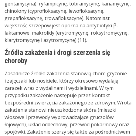
gentamycyna), ryfampicynę, tobramycynę, kanamycynę,
chinolony (cyprofloksacynę, lewofloksacynę,
grepafloksacynę, trowafloksacynę). Natomiast
większość szczepów jest oporna na antybiotyki β-
laktamowe, makrolidy (erytromycynę, roksytromycynę,
klarytromycynę i azytromycynę) (11).
Źródła zakażenia i drogi szerzenia się
choroby
Zasadnicze źródło zakażenia stanowią chore gryzonie
i zajęczaki lub nosiciele, którzy okresowo wydalają
zarazek wraz z wydalinami i wydzielinami. W tym
przypadku zakażenie następuje przez kontakt
bezpośredni zwierzęcia zakażonego ze zdrowym. Wrota
zakażenia stanowi nieuszkodzona skóra (mieszki
włosowe i przewody wyprowadzające gruczołów
łojowych), układ oddechowy, przewód pokarmowy oraz
spojówki. Zakażenie szerzy się także za pośrednictwem