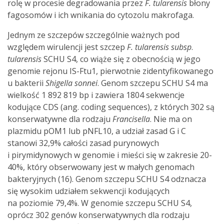
rolę w procesie degradowania przez
F. tularensis
błony
fagosomów i ich wnikania do cytozolu makrofaga.
Jednym ze szczepów szczególnie ważnych pod
względem wirulencji jest szczep
F. tularensis
subsp
.
tularensis
SCHU S4, co wiąże się z obecnością w jego
genomie rejonu IS-Ftu1, pierwotnie zidentyfikowanego
u bakterii
Shigella sonnei
. Genom szczepu SCHU S4 ma
wielkość 1 892 819 bp i zawiera 1804 sekwencje
kodujące CDS (ang. coding sequences), z których 302 są
konserwatywne dla rodzaju
Francisella
. Nie ma on
plazmidu pOM1 lub pNFL10, a udział zasad G i C
stanowi 32,9% całości zasad purynowych
i pirymidynowych w genomie i mieści się w zakresie 20-
40%, który obserwowany jest w małych genomach
bakteryjnych (16). Genom szczepu SCHU S4 odznacza
się wysokim udziałem sekwencji kodujących
na poziomie 79,4%. W genomie szczepu SCHU S4,
oprócz 302 genów konserwatywnych dla rodzaju