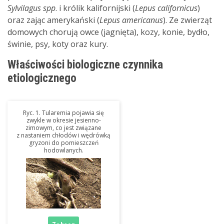
Sylvilagus
spp
. i królik kalifornijski (
Lepus
californicus
)
oraz zając amerykański
(
Lepus
americanus
). Ze zwierząt
domowych chorują owce (jagnięta), kozy, konie, bydło,
świnie, psy, koty oraz kury.
Właściwości biologiczne czynnika
etiologicznego
Ryc. 1. Tularemia pojawia się
zwykle w okresie jesienno-
zimowym, co jest związane
z nastaniem chłodów i wędrówką
gryzoni do pomieszczeń
hodowlanych.