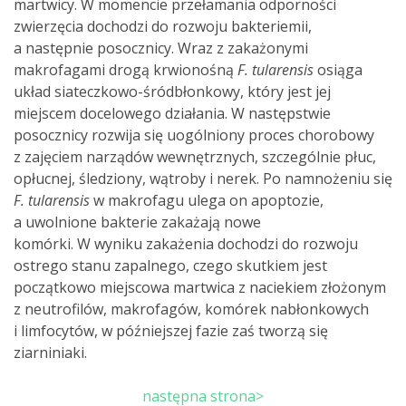
martwicy. W momencie przełamania odporności
zwierzęcia dochodzi do rozwoju bakteriemii,
a następnie posocznicy. Wraz z zakażonymi
makrofagami drogą krwionośną
F. tularensis
osiąga
układ siateczkowo-śródbłonkowy, który jest jej
miejscem docelowego działania. W następstwie
posocznicy rozwija się uogólniony proces chorobowy
z zajęciem narządów wewnętrznych, szczególnie płuc,
opłucnej, śledziony, wątroby i nerek. Po namnożeniu się
F. tularensis
w makrofagu ulega on apoptozie,
a uwolnione bakterie zakażają nowe
komórki. W wyniku zakażenia dochodzi do rozwoju
ostrego stanu zapalnego, czego skutkiem jest
początkowo miejscowa martwica z naciekiem złożonym
z neutrofilów, makrofagów, komórek nabłonkowych
i limfocytów, w późniejszej fazie zaś tworzą się
ziarniniaki.
następna strona>