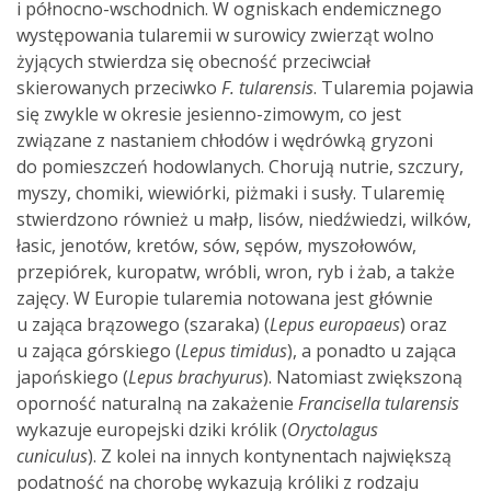
i północno-wschodnich. W ogniskach endemicznego
występowania tularemii w surowicy zwierząt wolno
żyjących stwierdza się obecność przeciwciał
skierowanych przeciwko
F. tularensis
. Tularemia pojawia
się zwykle w okresie jesienno-zimowym, co jest
związane z nastaniem chłodów i wędrówką gryzoni
do pomieszczeń hodowlanych. Chorują nutrie, szczury,
myszy, chomiki, wiewiórki, piżmaki i susły. Tularemię
stwierdzono również u małp, lisów, niedźwiedzi, wilków,
łasic, jenotów, kretów, sów, sępów, myszołowów,
przepiórek, kuropatw, wróbli, wron, ryb i żab, a także
zajęcy. W Europie tularemia notowana jest głównie
u zająca brązowego (szaraka) (
Lepus europaeus
)
oraz
u zająca górskiego (
Lepus timidus
), a ponadto u zająca
japońskiego (
Lepus brachyurus
). Natomiast zwiększoną
oporność naturalną na zakażenie
Francisella tularensis
wykazuje europejski dziki królik (
Oryctolagus
cuniculus
). Z kolei na innych kontynentach największą
podatność na chorobę wykazują króliki z rodzaju