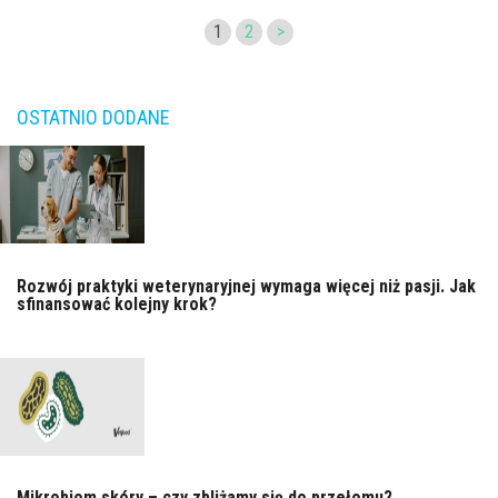
1
2
>
OSTATNIO DODANE
Rozwój praktyki weterynaryjnej wymaga więcej niż pasji. Jak
sfinansować kolejny krok?
Mikrobiom skóry – czy zbliżamy się do przełomu?