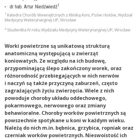
1
dr hab. Artur Niedźwiedź
1
Katedra Chorób Wewnętrznych z Kliniką Koni, Psów i Kotów, Wydział
Medycyny Weterynaryjnej UP, Wrocław
2
Studentka IV roku Wydziału Medycyny Weterynaryjnej UP, Wrocław
Worki powietrzne są unikatową strukturą
anatomiczną występującą u zwierząt
koniowatych. Ze względu na ich budowę,
przypominającą ślepo zakończony worek, oraz
różnorodność przebiegających w nich nerwów
i naczyń są także przyczyną zaburzeń, często
zagrażających życiu zwierzęcia. Wiele z nich
powoduje choroby układu oddechowego,
pokarmowego, nerwowego oraz zmiany
behawioralne. Choroby worków powietrznych są
powszechnie spotykane u koni w każdym wieku.
Należą do nich m.in. bębnica, grzybica, ropniak oraz
czerniak worków powietrznych. Nieswoistość ich