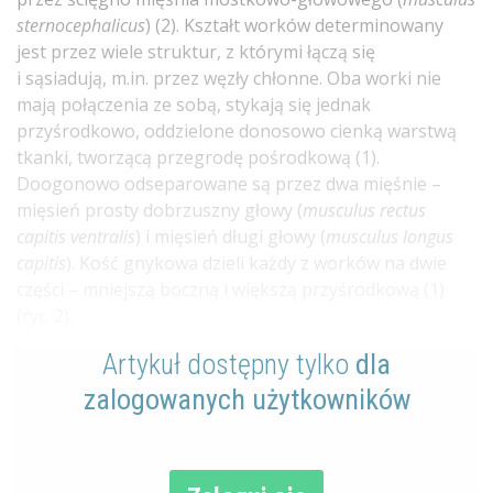
sternocephalicus
) (2). Kształt worków determinowany
jest przez wiele struktur, z którymi łączą się
i sąsiadują, m.in. przez węzły chłonne. Oba worki nie
mają połączenia ze sobą, stykają się jednak
przyśrodkowo, oddzielone donosowo cienką warstwą
tkanki, tworzącą przegrodę pośrodkową (1).
Doogonowo odseparowane są przez dwa mięśnie –
mięsień prosty dobrzuszny głowy (
musculus rectus
capitis ventralis
) i mięsień długi głowy (
musculus longus
capitis
). Kość gnykowa dzieli każdy z worków na dwie
części – mniejszą boczną i większą przyśrodkową (1)
(ryc. 2).
Artykuł dostępny tylko
dla
zalogowanych użytkowników