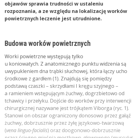
objawów sprawia trudności w ustaleniu
rozpoznania, a ze względu na lokalizację worków
powietrznych leczenie jest utrudnione.
Budowa worków powietrznych
Worki powietrzne występują tylko
u koniowatych. Z anatomicznego punktu widzenia są
uwypukleniem dna trąbki słuchowej, która łączy ucho
środkowe z gardłem (1). Znajdują się pomiędzy
podstawą czaszki – skrzydłami I kręgu szyjnego –
a ramieniem wstępującym żuchwy, dogrzbietowo od
tchawicy i przełyku. Dojście do worków przy interwencji
chirurgicznej nazywane jest trójkątem Viborga (ryc. 1).
Stanowi on obszar ograniczony donosowo przez gałąź
żuchwy, dobrzusznie przez żyłę językowo-twarzową
(
vena linguo-facialis
) oraz doogonowo-dobrzusznie
przez ścięgno mięśnia mostkowo-głowowego (
musculus