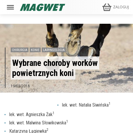
ZALOGUJ
CHIRURGIA
KONIE
LARYNGOLOGIA
Wybrane choroby worków
powietrznych koni
19/03/2018
1
lek. wet. Natalia Siwińska
1
lek. wet. Agnieszka Żak
1
lek. wet. Malwina Słowikowska
2
Katarzyna Łągiewka