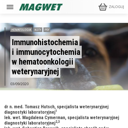
ZALOGUJ
HEMATOLOGIA
KOTY
PSY
Immunohistochemia
i immunocytochemia
w hematoonkologii
weterynaryjnej
03/09/2020
dr n. med. Tomasz Hutsch, specjalista weterynaryjnej
1
diagnostyki laboratoryjnej
lek. wet. Magdalena Cymerman, specjalista weterynaryjnej
2,3
diagnostyki laboratoryjnej