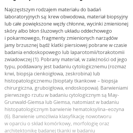
Najczęstszym rodzajem materiału do badań
laboratoryjnych są: krew obwodowa, materiał biopsyjny
lub całe powiększone węzły chłonne, wycinki zmienionej
skóry albo błon śluzowych układu oddechowego
i pokarmowego, fragmenty zmienionych narządów
jamy brzusznej bądź klatki piersiowej pobrane w czasie
badania endoskopowego lub laparotomii/torakotomii
zwiadowczej (1). Pobrany materiał, w zależności od jego
typu, poddawany jest badaniu cytologicznemu (rozmaz
krwi, biopsja cienkoigłowa, zeskrobina) lub
histopatologicznemu (bioptaty tkankowe – biopsja
chirurgiczna, gruboigłowa, endoskopowa). Barwieniami
pierwszego rzutu w badaniu cytologicznym są May-
Grunwald-Giemsa lub Giemsa, natomiast w badaniu
histopatologicznym barwienie hematoksylina–eozyna
(6). Barwienie umożliwia klasyfikację nowotworu
w oparciu o skład komórkowy, morfologię oraz
architektonikę badanej tkanki w badaniu