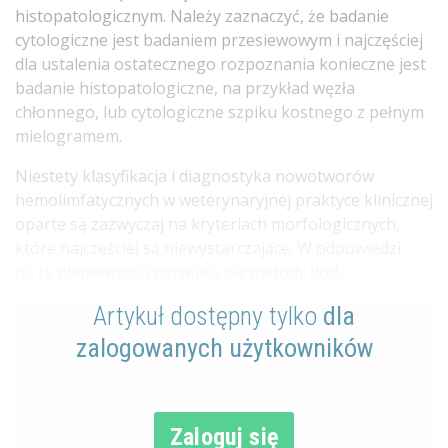
histopatologicznym. Należy zaznaczyć, że badanie
cytologiczne jest badaniem przesiewowym i najczęściej
dla ustalenia ostatecznego rozpoznania konieczne jest
badanie histopatologiczne, na przykład węzła
chłonnego, lub cytologiczne szpiku kostnego z pełnym
mielogramem.
Niestety klasyfikacja i diagnostyka nowotworów
hemolimfatycznych w weterynaryjnej praktyce klinicznej
oparte są zazwyczaj na kryteriach morfologicznych,
które najczęściej są niewystarczające. W odpowiedzi
na te niepewności rozwijają się metody dod...
Artykuł dostępny tylko
dla
zalogowanych użytkowników
Zaloguj się