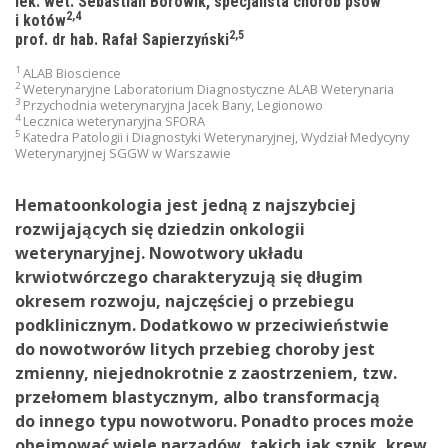
lek. wet. Sebastian Borowik, specjalista chorób psów
2,4
i kotów
2,5
prof. dr hab. Rafał Sapierzyński
1
ALAB Bioscience
2
Weterynaryjne Laboratorium Diagnostyczne ALAB Weterynaria
3
Przychodnia weterynaryjna Jacek Bany, Legionowo
4
Lecznica weterynaryjna SFORA
5
Katedra Patologii i Diagnostyki Weterynaryjnej, Wydział Medycyny
Weterynaryjnej SGGW w Warszawie
Hematoonkologia jest jedną z najszybciej
rozwijających się dziedzin onkologii
weterynaryjnej. Nowotwory układu
krwiotwórczego charakteryzują się długim
okresem rozwoju, najczęściej o przebiegu
podklinicznym. Dodatkowo w przeciwieństwie
do nowotworów litych przebieg choroby jest
zmienny, niejednokrotnie z zaostrzeniem, tzw.
przełomem blastycznym, albo transformacją
do innego typu nowotworu. Ponadto proces może
obejmować wiele narządów, takich jak szpik, krew